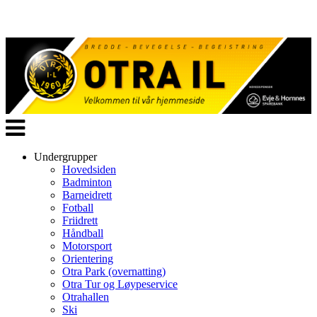
Veksle
navigasjon
Undergrupper
Hovedsiden
Badminton
Barneidrett
Fotball
Friidrett
Håndball
Motorsport
Orientering
Otra Park (overnatting)
Otra Tur og Løypeservice
Otrahallen
Ski