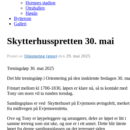
Hornnes stadion
Otrahallen
Høgås
Bytterom
Galleri
Skytterhusspretten 30. mai
Postet av
Orientering (gren)
den
29. mai 2025
Treningsløp 30. mai 2025
Det blir treningsløp i Orientering på den innklemte fredagen 30. ma
Fristart mellom kl 1700-1830, løpen er klare nå, så ta kontakt med
Tony om noen vil ta runden torsdag.
Samlingsplass er ved Skytterhuset på Evjemoen øvingsfelt, merket
fra midtvegen på Evjemoensletta.
Ove og Tony er løypeleggere og arrangører, deler av løpet er litt i
samme terreng som sist uke, og noe er i ett annet. Dette blir første
løpet fra denne samlingsplassen og det terrenget siden