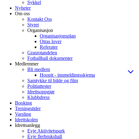
Sykkel
Nyheter
Om oss
Kontakt Oss
Styret
Organisasjon
Organisasjonsplan
Otras lover
Referater
Grasrotandelen
Fotballhall dokumenter
Medlemmer
Bli medlem
Hoopit - innmeldingsskjema
Samtykke til bilde og film
Politiattester
Idrettsoppgjør
Klubbdress
Booking
Treningstider
Varsling
Idrettskolen
Idrettsanlegg
Evje Aktivitetspark
Evje flerbrukshall