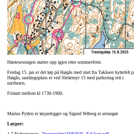
Høstesesongen starter opp igjen etter sommerferie.
Fredag 15. jan er det løp på Høgås med start fra Takåsen hyttefelt p
Høgås, samlingsplass er ved Slettemyr 15 med parkering rett i
nærheten.
Fristart mellom kl 1730-1900.
Marius Pytten er løypelegger og Sigurd Wiberg er arrangør
Løyper:
1,7 Nybegynner -
Treningsløp15082025_Takåsen.pdf