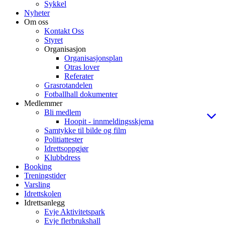
Sykkel
Nyheter
Om oss
Kontakt Oss
Styret
Organisasjon
Organisasjonsplan
Otras lover
Referater
Grasrotandelen
Fotballhall dokumenter
Medlemmer
Bli medlem
Hoopit - innmeldingsskjema
Samtykke til bilde og film
Politiattester
Idrettsoppgjør
Klubbdress
Booking
Treningstider
Varsling
Idrettskolen
Idrettsanlegg
Evje Aktivitetspark
Evje flerbrukshall