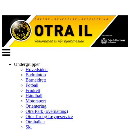
Veksle
navigasjon
Undergrupper
Hovedsiden
Badminton
Barneidrett
Fotball
Friidrett
Håndball
Motorsport
Orientering
Otra Park (overnatting)
Otra Tur og Løypeservice
Otrahallen
Ski