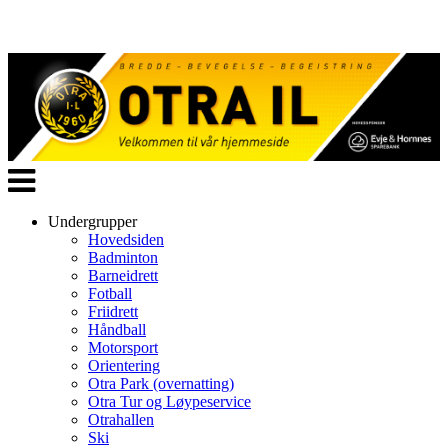
Veksle
navigasjon
Undergrupper
Hovedsiden
Badminton
Barneidrett
Fotball
Friidrett
Håndball
Motorsport
Orientering
Otra Park (overnatting)
Otra Tur og Løypeservice
Otrahallen
Ski