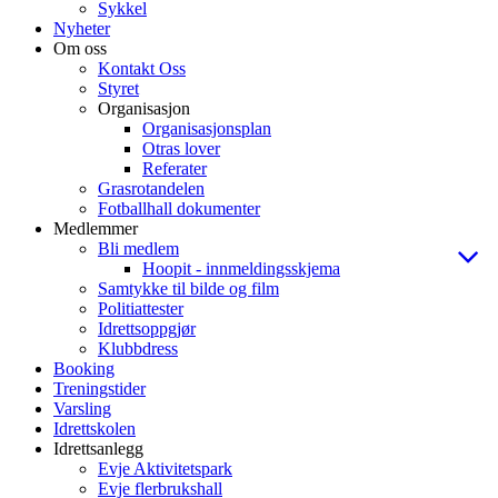
Sykkel
Nyheter
Om oss
Kontakt Oss
Styret
Organisasjon
Organisasjonsplan
Otras lover
Referater
Grasrotandelen
Fotballhall dokumenter
Medlemmer
Bli medlem
Hoopit - innmeldingsskjema
Samtykke til bilde og film
Politiattester
Idrettsoppgjør
Klubbdress
Booking
Treningstider
Varsling
Idrettskolen
Idrettsanlegg
Evje Aktivitetspark
Evje flerbrukshall