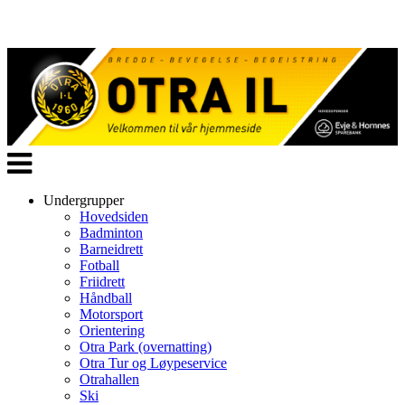
Veksle
navigasjon
Undergrupper
Hovedsiden
Badminton
Barneidrett
Fotball
Friidrett
Håndball
Motorsport
Orientering
Otra Park (overnatting)
Otra Tur og Løypeservice
Otrahallen
Ski