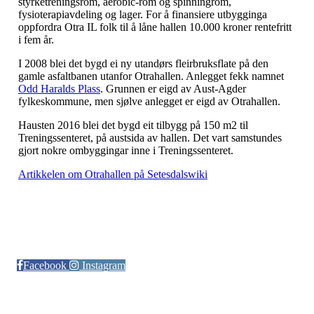
styrketreningsrom, aerobic-rom og spinningrom,
fysioterapiavdeling og lager. For å finansiere utbygginga
oppfordra Otra IL folk til å låne hallen 10.000 kroner rentefritt
i fem år.
I 2008 blei det bygd ei ny utandørs fleirbruksflate på den
gamle asfaltbanen utanfor Otrahallen. Anlegget fekk namnet
Odd Haralds Plass
. Grunnen er eigd av Aust-Agder
fylkeskommune, men sjølve anlegget er eigd av Otrahallen.
Hausten 2016 blei det bygd eit tilbygg på 150 m2 til
Treningssenteret, på austsida av hallen. Det vart samstundes
gjort nokre ombyggingar inne i Treningssenteret.
Artikkelen om Otrahallen på Setesdalswiki
Følg oss på:
Facebook
Instagram
© Otra IL