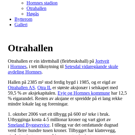
Hornnes stadion
Otrahallen
Høgås
Bytterom
Galleri
Otrahallen
Otrahallen er ein idrettshall (fleirbrukshall) på
Jortveit
i
Hornnes
, i tett tilknytning til
Setesdal vidaregåande skule
avdeling Hornnes
.
Hallen på 2385 m² stod ferdig bygd i 1985, og er eigd av
Otrahallen AS
.
Otra IL
er største aksjonær i selskapet med
59,5 % av aksjekapitalen.
Evje og Hornnes kommune
har 12,5
% eigarandel. Resten av aksjane er spreidde på ei lang rekke
mindre lokale lag og foreningar.
1. oktober 2006 vart eit tilbygg på 600 m² teke i bruk.
Utbygginga kosta 4-5 millionar kroner og vart gjort av
Smeland Byggservice
. I tillegg var det omfattande dugnad
verd fleire hundre tusen kroner. Tilbygget har klatrevegg,