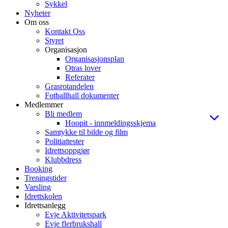
Sykkel
Nyheter
Om oss
Kontakt Oss
Styret
Organisasjon
Organisasjonsplan
Otras lover
Referater
Grasrotandelen
Fotballhall dokumenter
Medlemmer
Bli medlem
Hoopit - innmeldingsskjema
Samtykke til bilde og film
Politiattester
Idrettsoppgjør
Klubbdress
Booking
Treningstider
Varsling
Idrettskolen
Idrettsanlegg
Evje Aktivitetspark
Evje flerbrukshall