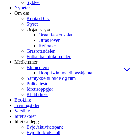
Sykkel
Nyheter
Om oss
Kontakt Oss
Styret
Organisasjon
Organisasjonsplan
Otras lover
Referater
Grasrotandelen
Fotballhall dokumenter
Medlemmer
Bli medlem
Hoopit - innmeldingsskjema
Samtykke til bilde og film
Politiattester
Idrettsoppgjør
Klubbdress
Booking
Treningstider
Varsling
Idrettskolen
Idrettsanlegg
Evje Aktivitetspark
Evje flerbrukshall