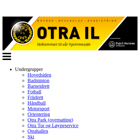
Veksle
navigasjon
Undergrupper
Hovedsiden
Badminton
Barneidrett
Fotball
Friidrett
Håndball
Motorsport
Orientering
Otra Park (overnatting)
Otra Tur og Løypeservice
Otrahallen
Ski