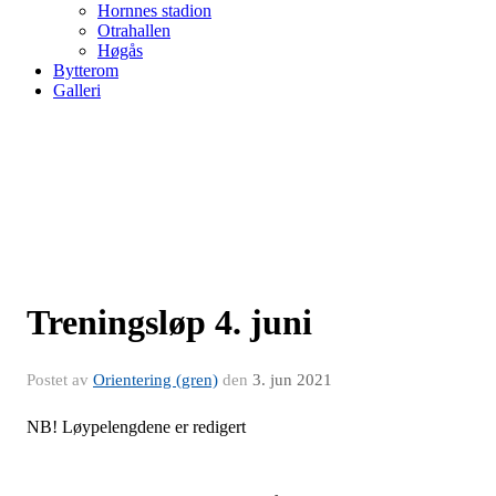
Hornnes stadion
Otrahallen
Høgås
Bytterom
Galleri
Treningsløp 4. juni
Postet av
Orientering (gren)
den
3. jun 2021
NB! Løypelengdene er redigert