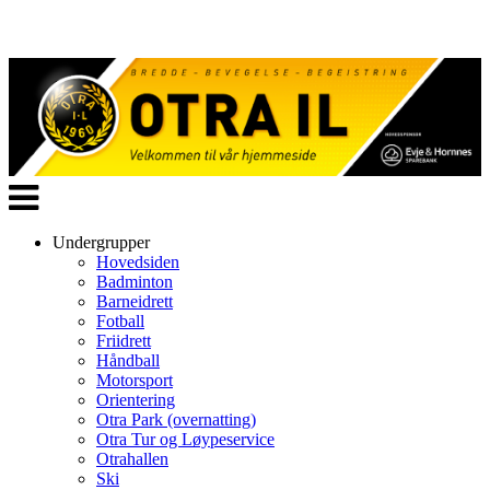
Veksle
navigasjon
Undergrupper
Hovedsiden
Badminton
Barneidrett
Fotball
Friidrett
Håndball
Motorsport
Orientering
Otra Park (overnatting)
Otra Tur og Løypeservice
Otrahallen
Ski