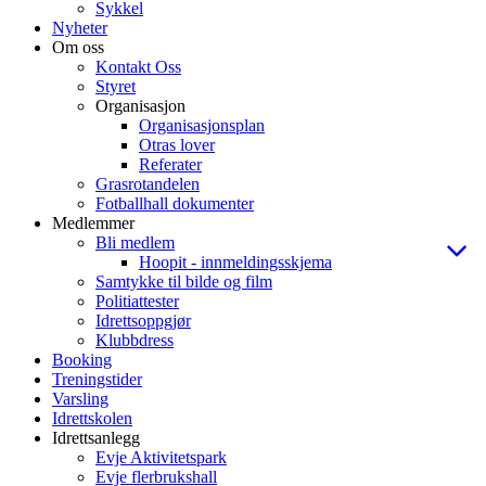
Sykkel
Nyheter
Om oss
Kontakt Oss
Styret
Organisasjon
Organisasjonsplan
Otras lover
Referater
Grasrotandelen
Fotballhall dokumenter
Medlemmer
Bli medlem
Hoopit - innmeldingsskjema
Samtykke til bilde og film
Politiattester
Idrettsoppgjør
Klubbdress
Booking
Treningstider
Varsling
Idrettskolen
Idrettsanlegg
Evje Aktivitetspark
Evje flerbrukshall