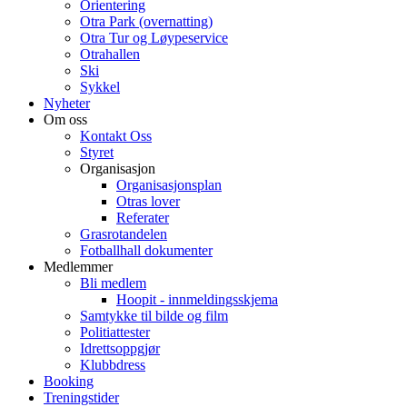
Orientering
Otra Park (overnatting)
Otra Tur og Løypeservice
Otrahallen
Ski
Sykkel
Nyheter
Om oss
Kontakt Oss
Styret
Organisasjon
Organisasjonsplan
Otras lover
Referater
Grasrotandelen
Fotballhall dokumenter
Medlemmer
Bli medlem
Hoopit - innmeldingsskjema
Samtykke til bilde og film
Politiattester
Idrettsoppgjør
Klubbdress
Booking
Treningstider