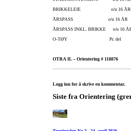
BRIKKELEIE o/u 16 ÅR
ÅRSPASS o/u 16 ÅR K
ÅRSPASS INKL. BRIKKE o/u 1
O-TØY Pr. del K
OTRA IL – Orientering # 118876
Logg inn for å skrive en kommentar.
Siste fra Orientering (gre
Treningsløp Nr 2 - 24. april 2026