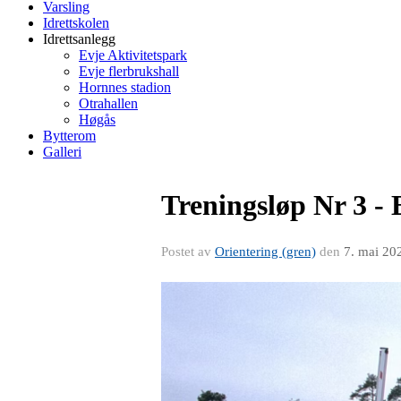
Varsling
Idrettskolen
Idrettsanlegg
Evje Aktivitetspark
Evje flerbrukshall
Hornnes stadion
Otrahallen
Høgås
Bytterom
Galleri
Treningsløp Nr 3 -
Postet av
Orientering (gren)
den
7. mai 20