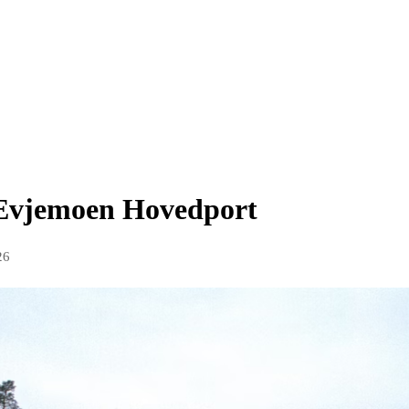
 Evjemoen Hovedport
26