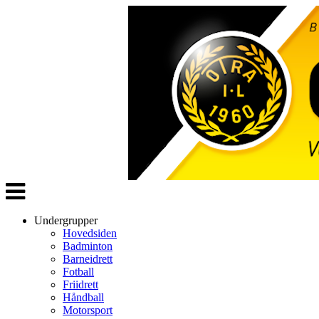
Veksle
navigasjon
Undergrupper
Hovedsiden
Badminton
Barneidrett
Fotball
Friidrett
Håndball
Motorsport