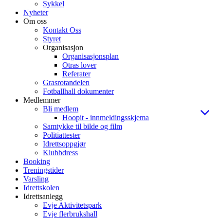
Sykkel
Nyheter
Om oss
Kontakt Oss
Styret
Organisasjon
Organisasjonsplan
Otras lover
Referater
Grasrotandelen
Fotballhall dokumenter
Medlemmer
Bli medlem
Hoopit - innmeldingsskjema
Samtykke til bilde og film
Politiattester
Idrettsoppgjør
Klubbdress
Booking
Treningstider
Varsling
Idrettskolen
Idrettsanlegg
Evje Aktivitetspark
Evje flerbrukshall