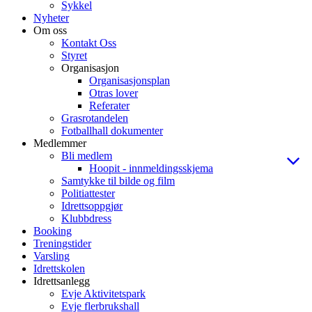
Sykkel
Nyheter
Om oss
Kontakt Oss
Styret
Organisasjon
Organisasjonsplan
Otras lover
Referater
Grasrotandelen
Fotballhall dokumenter
Medlemmer
Bli medlem
Hoopit - innmeldingsskjema
Samtykke til bilde og film
Politiattester
Idrettsoppgjør
Klubbdress
Booking
Treningstider
Varsling
Idrettskolen
Idrettsanlegg
Evje Aktivitetspark
Evje flerbrukshall