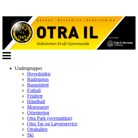
Veksle
navigasjon
Undergrupper
Hovedsiden
Badminton
Barneidrett
Fotball
Friidrett
Håndball
Motorsport
Orientering
Otra Park (overnatting)
Otra Tur og Løypeservice
Otrahallen
Ski