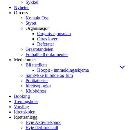
Sykkel
Nyheter
Om oss
Kontakt Oss
Styret
Organisasjon
Organisasjonsplan
Otras lover
Referater
Grasrotandelen
Fotballhall dokumenter
Medlemmer
Bli medlem
Hoopit - innmeldingsskjema
Samtykke til bilde og film
Politiattester
Idrettsoppgjør
Klubbdress
Booking
Treningstider
Varsling
Idrettskolen
Idrettsanlegg
Evje Aktivitetspark
Evje flerbrukshall