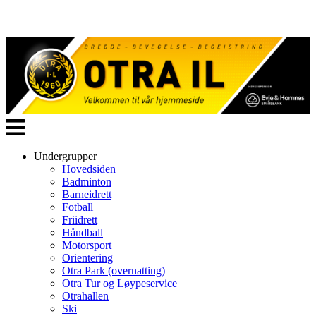
Veksle
navigasjon
Undergrupper
Hovedsiden
Badminton
Barneidrett
Fotball
Friidrett
Håndball
Motorsport
Orientering
Otra Park (overnatting)
Otra Tur og Løypeservice
Otrahallen
Ski