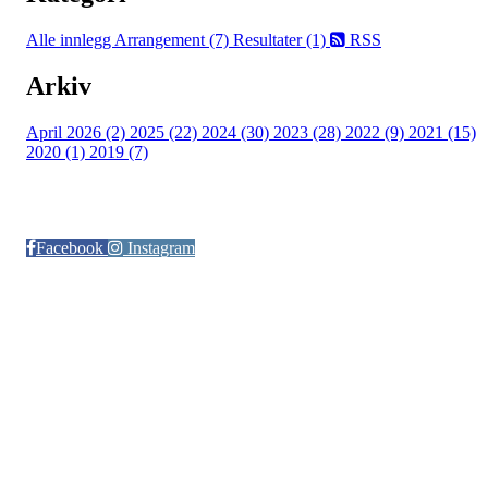
Alle innlegg
Arrangement (7)
Resultater (1)
RSS
Arkiv
April 2026 (2)
2025 (22)
2024 (30)
2023 (28)
2022 (9)
2021 (15)
2020 (1)
2019 (7)
Følg oss på:
Facebook
Instagram
© Otra IL