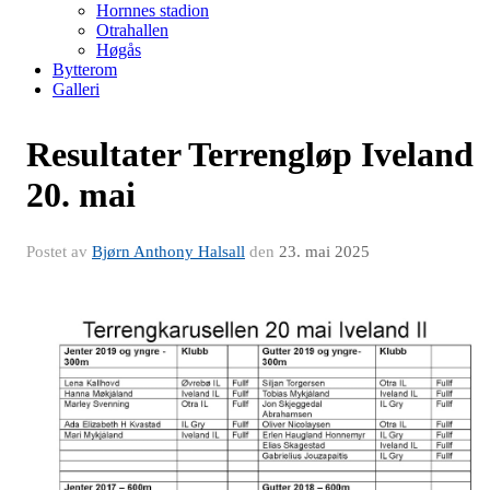
Hornnes stadion
Otrahallen
Høgås
Bytterom
Galleri
Resultater Terrengløp Iveland
20. mai
Postet av
Bjørn Anthony Halsall
den
23. mai 2025