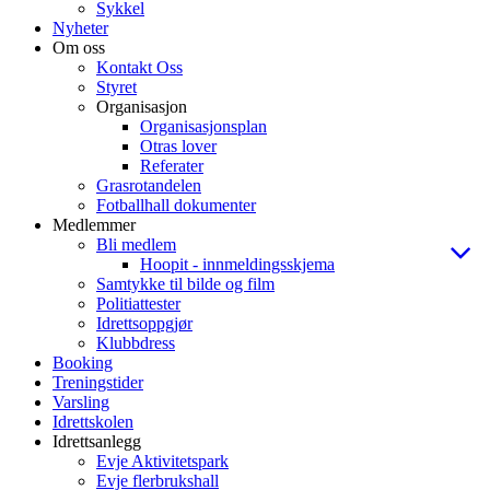
Sykkel
Nyheter
Om oss
Kontakt Oss
Styret
Organisasjon
Organisasjonsplan
Otras lover
Referater
Grasrotandelen
Fotballhall dokumenter
Medlemmer
Bli medlem
Hoopit - innmeldingsskjema
Samtykke til bilde og film
Politiattester
Idrettsoppgjør
Klubbdress
Booking
Treningstider
Varsling
Idrettskolen
Idrettsanlegg
Evje Aktivitetspark
Evje flerbrukshall