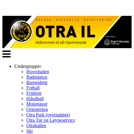
Veksle
navigasjon
Undergrupper
Hovedsiden
Badminton
Barneidrett
Fotball
Friidrett
Håndball
Motorsport
Orientering
Otra Park (overnatting)
Otra Tur og Løypeservice
Otrahallen
Ski