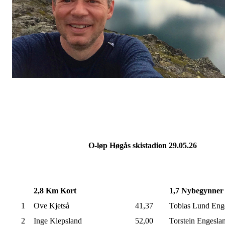
O-løp Høgås skistadion 29.05.26
2,8 Km Kort
1,7 Nybegynner
1
Ove Kjetså
41,37
Tobias Lund Eng
2
Inge Klepsland
52,00
Torstein Engesla