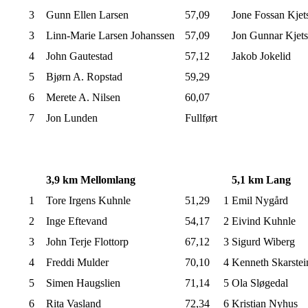
3
Gunn Ellen Larsen
57,09
Jone Fossan Kjet
3
Linn-Marie Larsen Johanssen
57,09
Jon Gunnar Kjet
4
John Gautestad
57,12
Jakob Jokelid
5
Bjørn A. Ropstad
59,29
6
Merete A. Nilsen
60,07
7
Jon Lunden
Fullført
3,9 km Mellomlang
5,1 km Lang
1
Tore Irgens Kuhnle
51,29
1
Emil Nygård
2
Inge Eftevand
54,17
2
Eivind Kuhnle
3
John Terje Flottorp
67,12
3
Sigurd Wiberg
4
Freddi Mulder
70,10
4
Kenneth Skarstei
5
Simen Haugslien
71,14
5
Ola Sløgedal
6
Rita Vasland
72,34
6
Kristian Nyhus