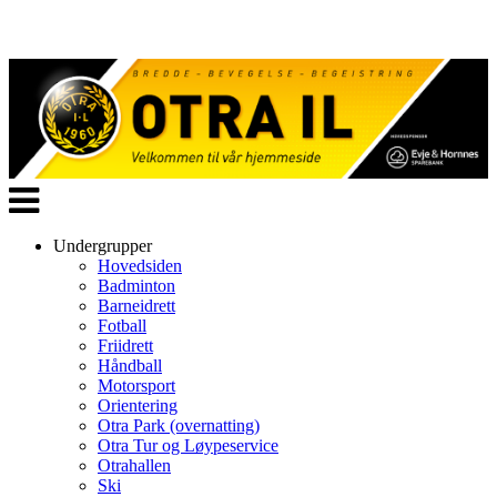
Veksle
navigasjon
Undergrupper
Hovedsiden
Badminton
Barneidrett
Fotball
Friidrett
Håndball
Motorsport
Orientering
Otra Park (overnatting)
Otra Tur og Løypeservice
Otrahallen
Ski