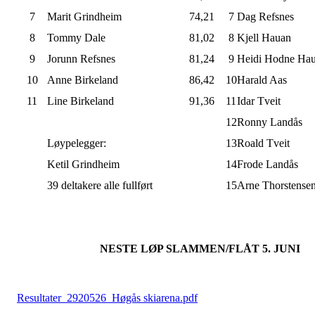
7
Marit Grindheim
74,21
7
Dag Refsnes
8
Tommy Dale
81,02
8
Kjell Hauan
9
Jorunn Refsnes
81,24
9
Heidi Hodne Ha
10
Anne Birkeland
86,42
10
Harald Aas
11
Line Birkeland
91,36
11
Idar Tveit
12
Ronny Landås
Løypelegger:
13
Roald Tveit
Ketil Grindheim
14
Frode Landås
39 deltakere alle fullført
15
Arne Thorstense
NESTE LØP SLAMMEN/FLÅT 5. JUNI
Resultater_2920526_Høgås skiarena.pdf