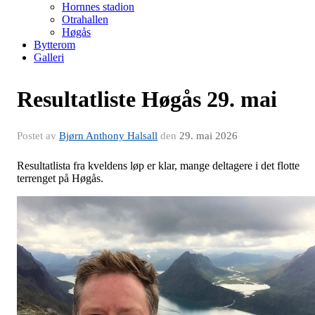
Hornnes stadion
Otrahallen
Høgås
Bytterom
Galleri
Resultatliste Høgås 29. mai
Postet av
Bjørn Anthony Halsall
den
29. mai 2026
Resultatlista fra kveldens løp er klar, mange deltagere i det flotte
terrenget på Høgås.