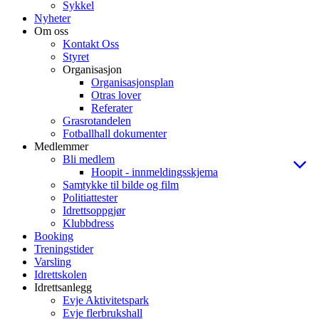
Sykkel
Nyheter
Om oss
Kontakt Oss
Styret
Organisasjon
Organisasjonsplan
Otras lover
Referater
Grasrotandelen
Fotballhall dokumenter
Medlemmer
Bli medlem
Hoopit - innmeldingsskjema
Samtykke til bilde og film
Politiattester
Idrettsoppgjør
Klubbdress
Booking
Treningstider
Varsling
Idrettskolen
Idrettsanlegg
Evje Aktivitetspark
Evje flerbrukshall