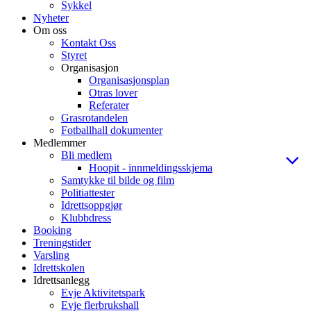
Sykkel
Nyheter
Om oss
Kontakt Oss
Styret
Organisasjon
Organisasjonsplan
Otras lover
Referater
Grasrotandelen
Fotballhall dokumenter
Medlemmer
Bli medlem
Hoopit - innmeldingsskjema
Samtykke til bilde og film
Politiattester
Idrettsoppgjør
Klubbdress
Booking
Treningstider
Varsling
Idrettskolen
Idrettsanlegg
Evje Aktivitetspark
Evje flerbrukshall