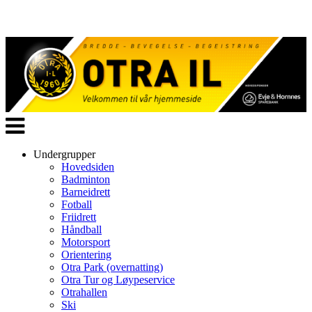
Veksle
navigasjon
Undergrupper
Hovedsiden
Badminton
Barneidrett
Fotball
Friidrett
Håndball
Motorsport
Orientering
Otra Park (overnatting)
Otra Tur og Løypeservice
Otrahallen
Ski