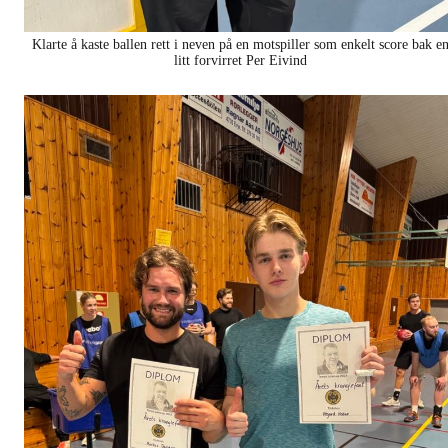
Klarte å kaste ballen rett i neven på en motspiller som enkelt score bak e
litt forvirret Per Eivind