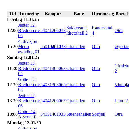
Tid
Turnering
Kampnr
Bane
Hjemmelag
Bortel
Lørdag 11.01.25
Jenter 12,
Sukkevann
Randesund
12:00
Breddeserie
54041206078
Otra
Idrettshall 2
4
06
4. divisjon
15:20
Menn,
55010401033
Otrahallen
Otra
Øyestad
avdeling 01
Søndag 12.01.25
Jenter 13,
Gimletr
11:30
Breddeserie
54041305063
Otrahallen
Otra
2
05
Gutter 13,
12:30
Breddeserie
54031303065
Otrahallen
Otra
Vindbja
03
Jenter 12,
13:30
Breddeserie
54041206067
Otrahallen
Otra
Lund 2
06
Gutter 14,
18:00
54031401033
Stueneshallen
Sørfjell
Otra
A-serie 01
Mandag 13.01.25
4. divisjon