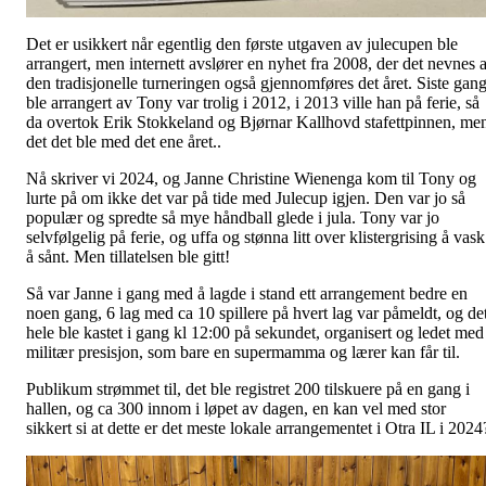
Det er usikkert når egentlig den første utgaven av julecupen ble
arrangert, men internett avslører en nyhet fra 2008, der det nevnes a
den tradisjonelle turneringen også gjennomføres det året. Siste gan
ble arrangert av Tony var trolig i 2012, i 2013 ville han på ferie, så
da overtok Erik Stokkeland og Bjørnar Kallhovd stafettpinnen, me
det det ble med det ene året..
Nå skriver vi 2024, og Janne Christine Wienenga kom til Tony og
lurte på om ikke det var på tide med Julecup igjen. Den var jo så
populær og spredte så mye håndball glede i jula. Tony var jo
selvfølgelig på ferie, og uffa og stønna litt over klistergrising å vask
å sånt. Men tillatelsen ble gitt!
Så var Janne i gang med å lagde i stand ett arrangement bedre en
noen gang, 6 lag med ca 10 spillere på hvert lag var påmeldt, og de
hele ble kastet i gang kl 12:00 på sekundet, organisert og ledet med
militær presisjon, som bare en supermamma og lærer kan får til.
Publikum strømmet til, det ble registret 200 tilskuere på en gang i
hallen, og ca 300 innom i løpet av dagen, en kan vel med stor
sikkert si at dette er det meste lokale arrangementet i Otra IL i 2024