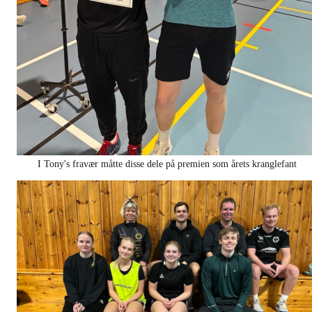
I Tony's fravær måtte disse dele på premien som årets kranglefant