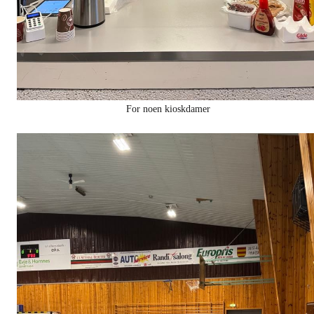
For noen kioskdamer