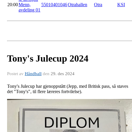
20:00
Menn,
55010401046
Otrahallen
Otra
KSI
avdeling 01
Tony's Julecup 2024
Postet av
Håndball
den
29. des 2024
Tony's Julecup har gjenoppstått (Jepp, med Britisk pass, så staves
det "Tony's", til flere læreres fortvilelse).