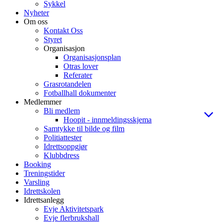
Sykkel
Nyheter
Om oss
Kontakt Oss
Styret
Organisasjon
Organisasjonsplan
Otras lover
Referater
Grasrotandelen
Fotballhall dokumenter
Medlemmer
Bli medlem
Hoopit - innmeldingsskjema
Samtykke til bilde og film
Politiattester
Idrettsoppgjør
Klubbdress
Booking
Treningstider
Varsling
Idrettskolen
Idrettsanlegg
Evje Aktivitetspark
Evje flerbrukshall