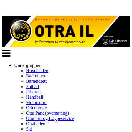
Veksle
navigasjon
Undergrupper
Hovedsiden
Badminton
Barneidrett
Fotball
Friidrett
Håndball
Motorsport
Orientering
Otra Park (overnatting)
Otra Tur og Løypeservice
Otrahallen
Ski