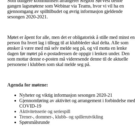
Som tidligere kommunisert arrangerer Region SørVest denne
gangen lagsmøtene som Webinar
via Teams, hvor vi vil ha en
gjennomgang av spilltilbudet og øvrig informasjon gjeldende
sesongen 2020-2021.
Møtet er åpent for alle, men det er obligatorisk å stille med minst en
person fra hvert lag i tillegg til at klubbleder skal delta. Alle som
ønsker å være med må selv melde seg på, og vil motta en lenke
dagen før møtet på e-postadressen de oppgir i lenken under. Den
som mottar denne e-posten må videresende denne til de aktuelle
personene i klubben som skal melde seg på.
Agenda for møtene:
Nyheter og viktig informasjon sesongen 2020-21
Gjennomføring av aktivitet og arrangement i forbindelse me
COVID-19
Aktivitetsserie og seriespill
Trener-, dommer-, klubb- og spillerutvikling
Spørsmålsrunde