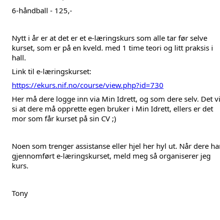
6-håndball - 125,-
Nytt i år er at det er et e-læringskurs som alle tar før selve 
kurset, som er på en kveld. med 1 time teori og litt praksis i 
hall.
Link til e-læringskurset: 
https://ekurs.nif.no/course/view.php?id=730
Her må dere logge inn via Min Idrett, og som dere selv. Det vil
si at dere må opprette egen bruker i Min Idrett, ellers er det 
mor som får kurset på sin CV ;)
Noen som trenger assistanse eller hjel her hyl ut. Når dere har
gjennomført e-læringskurset, meld meg så organiserer jeg 
kurs.
Tony