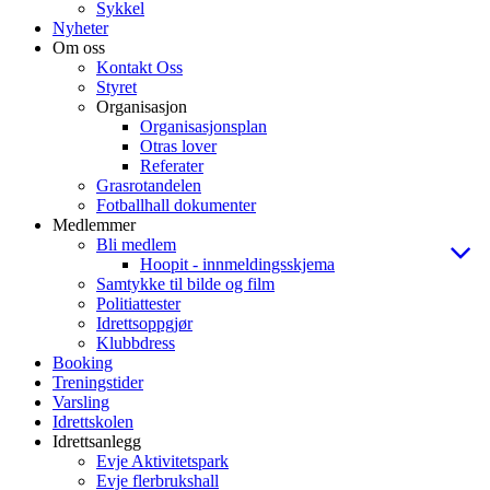
Sykkel
Nyheter
Om oss
Kontakt Oss
Styret
Organisasjon
Organisasjonsplan
Otras lover
Referater
Grasrotandelen
Fotballhall dokumenter
Medlemmer
Bli medlem
Hoopit - innmeldingsskjema
Samtykke til bilde og film
Politiattester
Idrettsoppgjør
Klubbdress
Booking
Treningstider
Varsling
Idrettskolen
Idrettsanlegg
Evje Aktivitetspark
Evje flerbrukshall