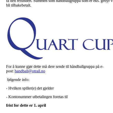
få den refundert. Summen som håndballgruppa som er eks. gebyr v
bli tilbakebetalt.
For å kunne gjør dette må dere sende til håndballgruppa på e-
post:
handball@otrail.no
følgende info:
- Hvilken spiller(e) det gjelder
- Kontonummer utbetalingen foretas til
frist for dette er 1. april