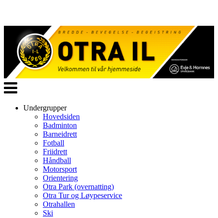
Veksle
navigasjon
Undergrupper
Hovedsiden
Badminton
Barneidrett
Fotball
Friidrett
Håndball
Motorsport
Orientering
Otra Park (overnatting)
Otra Tur og Løypeservice
Otrahallen
Ski