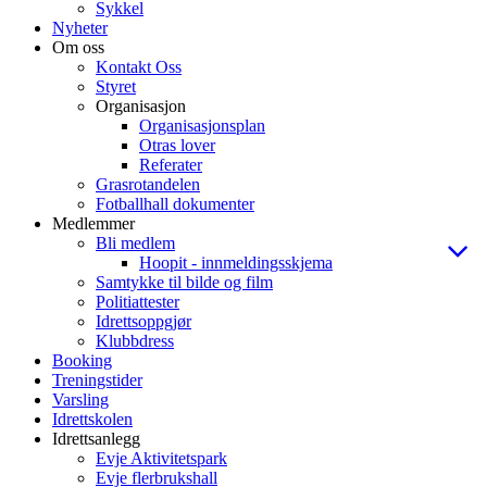
Sykkel
Nyheter
Om oss
Kontakt Oss
Styret
Organisasjon
Organisasjonsplan
Otras lover
Referater
Grasrotandelen
Fotballhall dokumenter
Medlemmer
Bli medlem
Hoopit - innmeldingsskjema
Samtykke til bilde og film
Politiattester
Idrettsoppgjør
Klubbdress
Booking
Treningstider
Varsling
Idrettskolen
Idrettsanlegg
Evje Aktivitetspark
Evje flerbrukshall