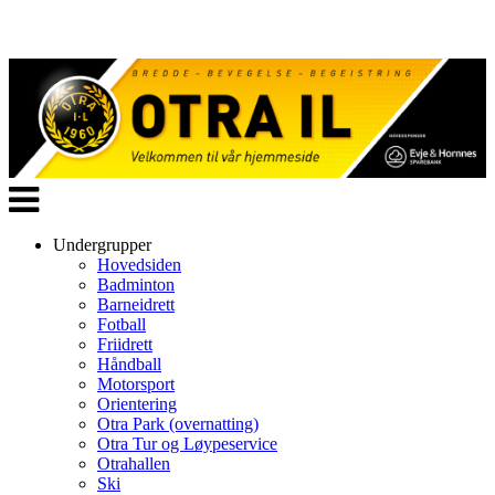
Veksle
navigasjon
Undergrupper
Hovedsiden
Badminton
Barneidrett
Fotball
Friidrett
Håndball
Motorsport
Orientering
Otra Park (overnatting)
Otra Tur og Løypeservice
Otrahallen
Ski