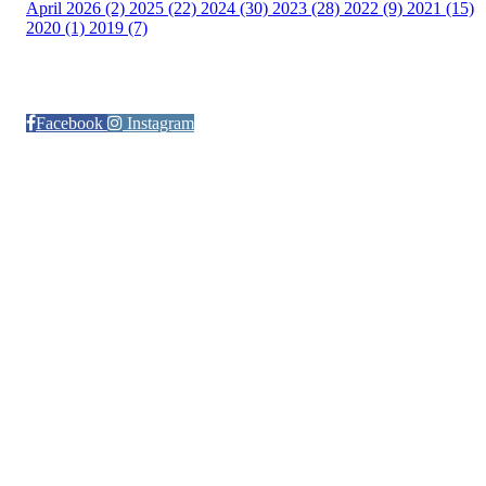
April 2026 (2)
2025 (22)
2024 (30)
2023 (28)
2022 (9)
2021 (15)
2020 (1)
2019 (7)
Følg oss på:
Facebook
Instagram
© Otra IL