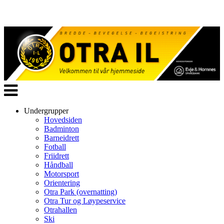
Veksle
navigasjon
Undergrupper
Hovedsiden
Badminton
Barneidrett
Fotball
Friidrett
Håndball
Motorsport
Orientering
Otra Park (overnatting)
Otra Tur og Løypeservice
Otrahallen
Ski