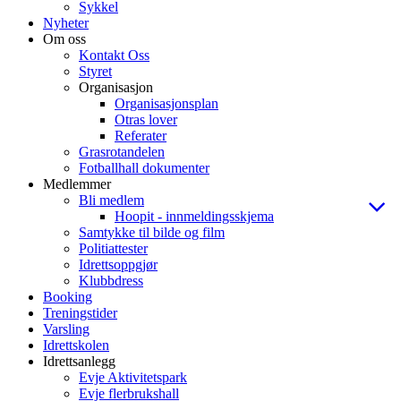
Sykkel
Nyheter
Om oss
Kontakt Oss
Styret
Organisasjon
Organisasjonsplan
Otras lover
Referater
Grasrotandelen
Fotballhall dokumenter
Medlemmer
Bli medlem
Hoopit - innmeldingsskjema
Samtykke til bilde og film
Politiattester
Idrettsoppgjør
Klubbdress
Booking
Treningstider
Varsling
Idrettskolen
Idrettsanlegg
Evje Aktivitetspark
Evje flerbrukshall