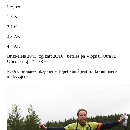
Løyper:
1,5 N
2,1 C
3,3 AK
4,4 AL
Brikkeleie 20/0,- og kart 20/10,- betales på Vipps til Otra IL
Orientering - #118876
PGA Coronarestriksjoner er løpet kun åpent for kommunens
innbyggere.