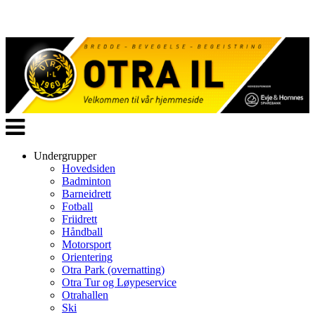
Veksle
navigasjon
Undergrupper
Hovedsiden
Badminton
Barneidrett
Fotball
Friidrett
Håndball
Motorsport
Orientering
Otra Park (overnatting)
Otra Tur og Løypeservice
Otrahallen
Ski