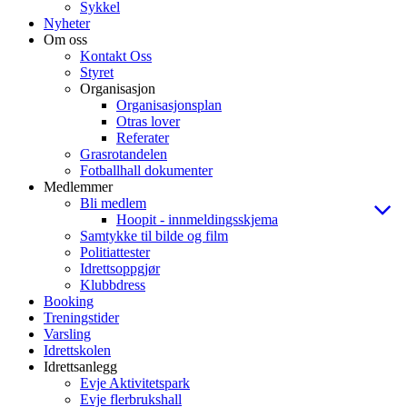
Sykkel
Nyheter
Om oss
Kontakt Oss
Styret
Organisasjon
Organisasjonsplan
Otras lover
Referater
Grasrotandelen
Fotballhall dokumenter
Medlemmer
Bli medlem
Hoopit - innmeldingsskjema
Samtykke til bilde og film
Politiattester
Idrettsoppgjør
Klubbdress
Booking
Treningstider
Varsling
Idrettskolen
Idrettsanlegg
Evje Aktivitetspark
Evje flerbrukshall