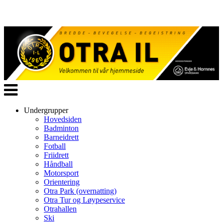
Veksle
navigasjon
Undergrupper
Hovedsiden
Badminton
Barneidrett
Fotball
Friidrett
Håndball
Motorsport
Orientering
Otra Park (overnatting)
Otra Tur og Løypeservice
Otrahallen
Ski