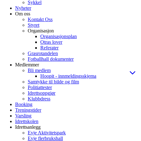
Sykkel
Nyheter
Om oss
Kontakt Oss
Styret
Organisasjon
Organisasjonsplan
Otras lover
Referater
Grasrotandelen
Fotballhall dokumenter
Medlemmer
Bli medlem
Hoopit - innmeldingsskjema
Samtykke til bilde og film
Politiattester
Idrettsoppgjør
Klubbdress
Booking
Treningstider
Varsling
Idrettskolen
Idrettsanlegg
Evje Aktivitetspark
Evje flerbrukshall