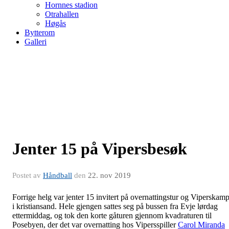
Hornnes stadion
Otrahallen
Høgås
Bytterom
Galleri
Jenter 15 på Vipersbesøk
Postet av
Håndball
den
22. nov 2019
Forrige helg var jenter 15 invitert på overnattingstur og Viperskam
i kristiansand. Hele gjengen sattes seg på bussen fra Evje lørdag
ettermiddag, og tok den korte gåturen gjennom kvadraturen til
Posebyen, der det var overnatting hos Vipersspiller
Carol Miranda