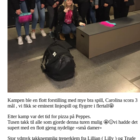
Kampen ble en flott forstilling med mye bra spill, Carolina scora 3
mål , vi fikk se eminent linjespill og flygere i flertall🤩
Etter kamp var det tid for pizza på Peppes.
Tusen takk til alle som gjorde denna turen mulig 🤩😊vi hadde det
supert med en flott gjeng nydelige «små damer»
Stor ydmyk takknemmlig trenerklem fra Lillian ( Lilly ) og Trude