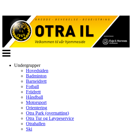
Veksle
navigasjon
Undergrupper
Hovedsiden
Badminton
Barneidrett
Fotball
Friidrett
Håndball
Motorsport
Orientering
Otra Park (overnatting)
Otra Tur og Løypeservice
Otrahallen
Ski