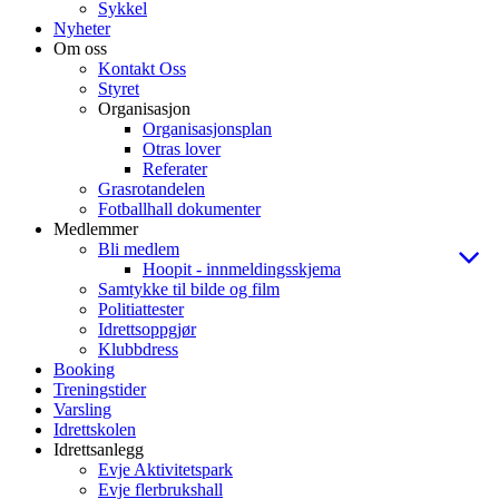
Sykkel
Nyheter
Om oss
Kontakt Oss
Styret
Organisasjon
Organisasjonsplan
Otras lover
Referater
Grasrotandelen
Fotballhall dokumenter
Medlemmer
Bli medlem
Hoopit - innmeldingsskjema
Samtykke til bilde og film
Politiattester
Idrettsoppgjør
Klubbdress
Booking
Treningstider
Varsling
Idrettskolen
Idrettsanlegg
Evje Aktivitetspark
Evje flerbrukshall