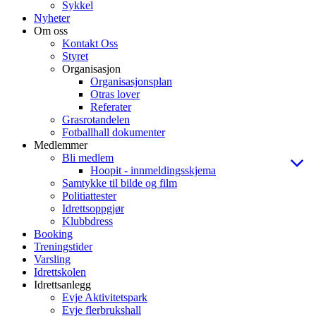
Sykkel
Nyheter
Om oss
Kontakt Oss
Styret
Organisasjon
Organisasjonsplan
Otras lover
Referater
Grasrotandelen
Fotballhall dokumenter
Medlemmer
Bli medlem
Hoopit - innmeldingsskjema
Samtykke til bilde og film
Politiattester
Idrettsoppgjør
Klubbdress
Booking
Treningstider
Varsling
Idrettskolen
Idrettsanlegg
Evje Aktivitetspark
Evje flerbrukshall