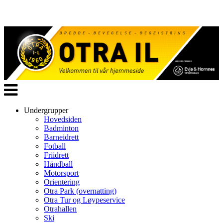
Veksle
navigasjon
Undergrupper
Hovedsiden
Badminton
Barneidrett
Fotball
Friidrett
Håndball
Motorsport
Orientering
Otra Park (overnatting)
Otra Tur og Løypeservice
Otrahallen
Ski