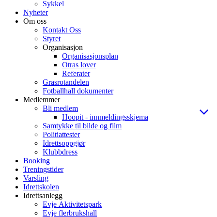
Sykkel
Nyheter
Om oss
Kontakt Oss
Styret
Organisasjon
Organisasjonsplan
Otras lover
Referater
Grasrotandelen
Fotballhall dokumenter
Medlemmer
Bli medlem
Hoopit - innmeldingsskjema
Samtykke til bilde og film
Politiattester
Idrettsoppgjør
Klubbdress
Booking
Treningstider
Varsling
Idrettskolen
Idrettsanlegg
Evje Aktivitetspark
Evje flerbrukshall