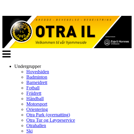
Veksle
navigasjon
Undergrupper
Hovedsiden
Badminton
Barneidrett
Fotball
Friidrett
Håndball
Motorsport
Orientering
Otra Park (overnatting)
Otra Tur og Løypeservice
Otrahallen
Ski