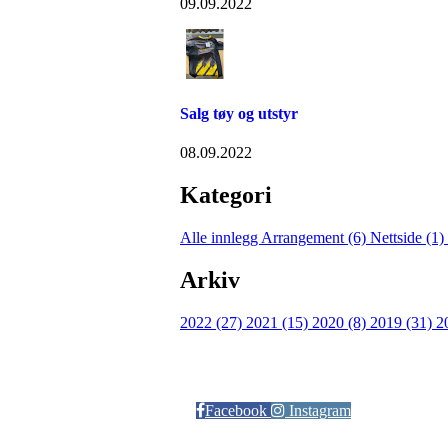
09.09.2022
Salg tøy og utstyr
08.09.2022
Kategori
Alle innlegg
Arrangement (6)
Nettside (1)
Arkiv
2022 (27)
2021 (15)
2020 (8)
2019 (31)
2
Følg oss på:
Facebook
Instagram