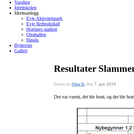
Varsling
Idrettskolen
Idrettsanlegg
Evje Aktivitetspark
Evje flerbrukshall
Hornnes stadion
Otrahallen
Høgås
Bytterom
Galleri
Resultater Slammen
Postet av
Otra IL
den
7. jun 2019
Det var varmt, det ble bratt, og det ble br