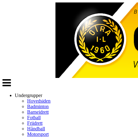
Veksle
navigasjon
Undergrupper
Hovedsiden
Badminton
Barneidrett
Fotball
Friidrett
Håndball
Motorsport