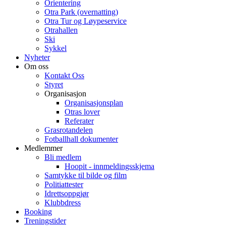
Orientering
Otra Park (overnatting)
Otra Tur og Løypeservice
Otrahallen
Ski
Sykkel
Nyheter
Om oss
Kontakt Oss
Styret
Organisasjon
Organisasjonsplan
Otras lover
Referater
Grasrotandelen
Fotballhall dokumenter
Medlemmer
Bli medlem
Hoopit - innmeldingsskjema
Samtykke til bilde og film
Politiattester
Idrettsoppgjør
Klubbdress
Booking
Treningstider