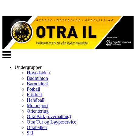
Veksle
navigasjon
Undergrupper
Hovedsiden
Badminton
Barneidrett
Fotball
Friidrett
Håndball
Motorsport
Orientering
Otra Park (overnatting)
Otra Tur og Løypeservice
Otrahallen
Ski