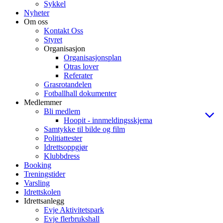
Sykkel
Nyheter
Om oss
Kontakt Oss
Styret
Organisasjon
Organisasjonsplan
Otras lover
Referater
Grasrotandelen
Fotballhall dokumenter
Medlemmer
Bli medlem
Hoopit - innmeldingsskjema
Samtykke til bilde og film
Politiattester
Idrettsoppgjør
Klubbdress
Booking
Treningstider
Varsling
Idrettskolen
Idrettsanlegg
Evje Aktivitetspark
Evje flerbrukshall