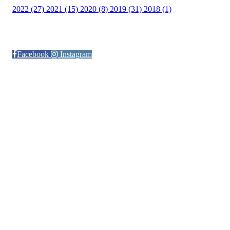
2022 (27)
2021 (15)
2020 (8)
2019 (31)
2018 (1)
Følg oss på:
Facebook
Instagram
© Otra IL