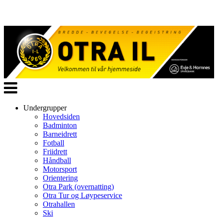
Veksle
navigasjon
Undergrupper
Hovedsiden
Badminton
Barneidrett
Fotball
Friidrett
Håndball
Motorsport
Orientering
Otra Park (overnatting)
Otra Tur og Løypeservice
Otrahallen
Ski