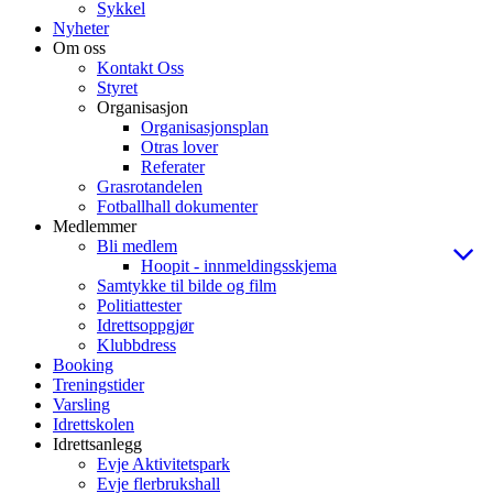
Sykkel
Nyheter
Om oss
Kontakt Oss
Styret
Organisasjon
Organisasjonsplan
Otras lover
Referater
Grasrotandelen
Fotballhall dokumenter
Medlemmer
Bli medlem
Hoopit - innmeldingsskjema
Samtykke til bilde og film
Politiattester
Idrettsoppgjør
Klubbdress
Booking
Treningstider
Varsling
Idrettskolen
Idrettsanlegg
Evje Aktivitetspark
Evje flerbrukshall