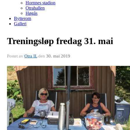
Hornnes stadion
Otrahallen
Høgås
Bytterom
Galleri
Treningsløp fredag 31. mai
Postet av
Otra IL
den
30. mai 2019