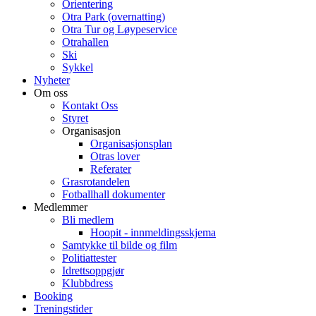
Orientering
Otra Park (overnatting)
Otra Tur og Løypeservice
Otrahallen
Ski
Sykkel
Nyheter
Om oss
Kontakt Oss
Styret
Organisasjon
Organisasjonsplan
Otras lover
Referater
Grasrotandelen
Fotballhall dokumenter
Medlemmer
Bli medlem
Hoopit - innmeldingsskjema
Samtykke til bilde og film
Politiattester
Idrettsoppgjør
Klubbdress
Booking
Treningstider