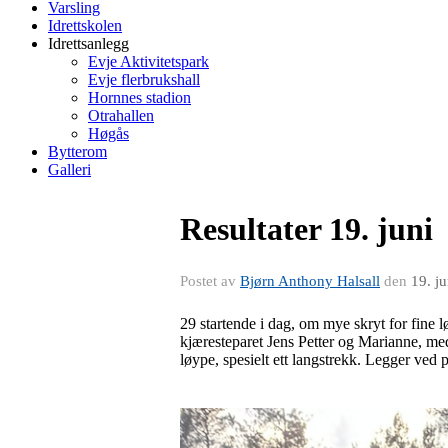
Varsling
Idrettskolen
Idrettsanlegg
Evje Aktivitetspark
Evje flerbrukshall
Hornnes stadion
Otrahallen
Høgås
Bytterom
Galleri
Resultater 19. juni
Postet av
Bjørn Anthony Halsall
den
19. j
29 startende i dag, om mye skryt for fine 
kjæresteparet Jens Petter og Marianne, med
løype, spesielt ett langstrekk. Legger ved