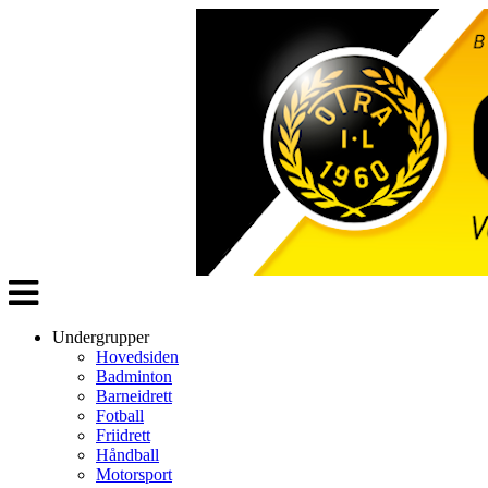
Veksle
navigasjon
Undergrupper
Hovedsiden
Badminton
Barneidrett
Fotball
Friidrett
Håndball
Motorsport