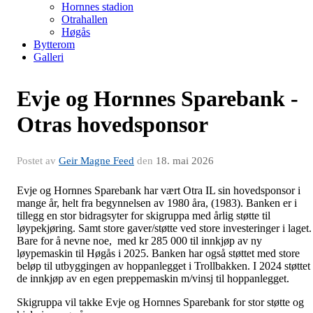
Hornnes stadion
Otrahallen
Høgås
Bytterom
Galleri
Evje og Hornnes Sparebank -
Otras hovedsponsor
Postet av
Geir Magne Feed
den
18. mai 2026
Evje og Hornnes Sparebank har vært Otra IL sin hovedsponsor i
mange år, helt fra begynnelsen av 1980 åra, (1983). Banken er i
tillegg en stor bidragsyter for skigruppa med årlig støtte til
løypekjøring. Samt store gaver/støtte ved store investeringer i laget.
Bare for å nevne noe, med kr 285 000 til innkjøp av ny
løypemaskin til Høgås i 2025. Banken har også støttet med store
beløp til utbyggingen av hoppanlegget i Trollbakken. I 2024 støttet
de innkjøp av en egen preppemaskin m/vinsj til hoppanlegget.
Skigruppa vil takke Evje og Hornnes Sparebank for stor støtte og