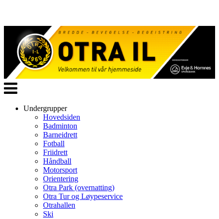
Veksle
navigasjon
Undergrupper
Hovedsiden
Badminton
Barneidrett
Fotball
Friidrett
Håndball
Motorsport
Orientering
Otra Park (overnatting)
Otra Tur og Løypeservice
Otrahallen
Ski