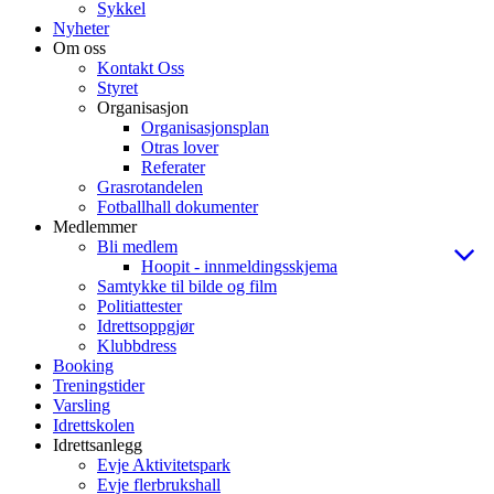
Sykkel
Nyheter
Om oss
Kontakt Oss
Styret
Organisasjon
Organisasjonsplan
Otras lover
Referater
Grasrotandelen
Fotballhall dokumenter
Medlemmer
Bli medlem
Hoopit - innmeldingsskjema
Samtykke til bilde og film
Politiattester
Idrettsoppgjør
Klubbdress
Booking
Treningstider
Varsling
Idrettskolen
Idrettsanlegg
Evje Aktivitetspark
Evje flerbrukshall