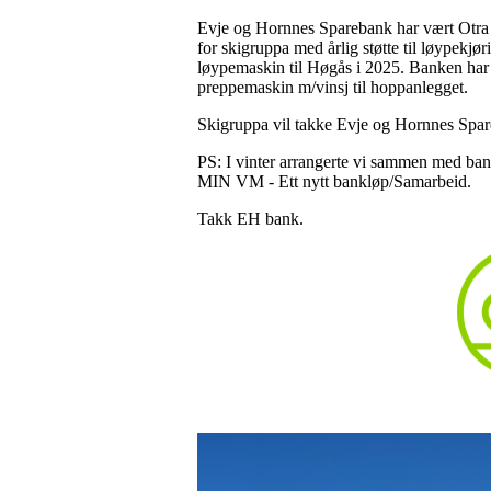
Evje og Hornnes Sparebank har vært Otra IL
for skigruppa med årlig støtte til løypekjø
løypemaskin til Høgås i 2025. Banken har o
preppemaskin m/vinsj til hoppanlegget.
Skigruppa vil takke Evje og Hornnes Spareb
PS: I vinter arrangerte vi sammen med ban
MIN VM - Ett nytt bankløp/Samarbeid.
Takk EH bank.