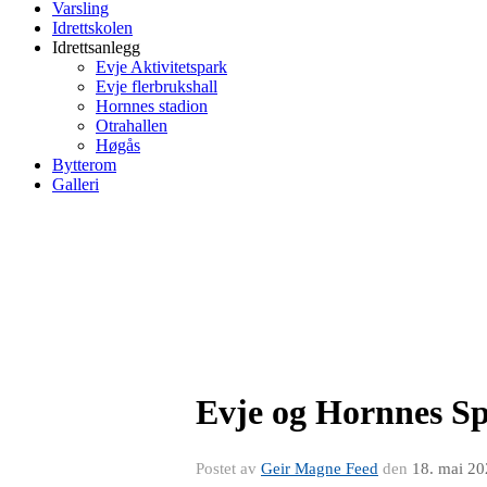
Varsling
Idrettskolen
Idrettsanlegg
Evje Aktivitetspark
Evje flerbrukshall
Hornnes stadion
Otrahallen
Høgås
Bytterom
Galleri
Evje og Hornnes S
Postet av
Geir Magne Feed
den
18. mai 2