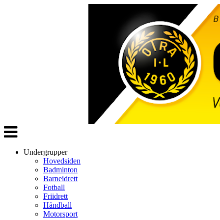
Veksle
navigasjon
Undergrupper
Hovedsiden
Badminton
Barneidrett
Fotball
Friidrett
Håndball
Motorsport