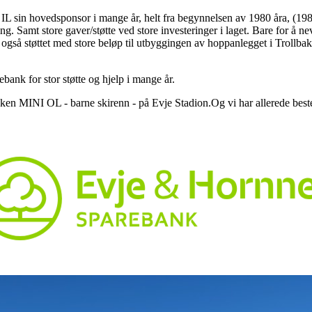
 sin hovedsponsor i mange år, helt fra begynnelsen av 1980 åra, (1983)
ring. Samt store gaver/støtte ved store investeringer i laget. Bare for å
gså støttet med store beløp til utbyggingen av hoppanlegget i Trollbak
ank for stor støtte og hjelp i mange år.
ken MINI OL - barne skirenn - på Evje Stadion.Og vi har allerede best