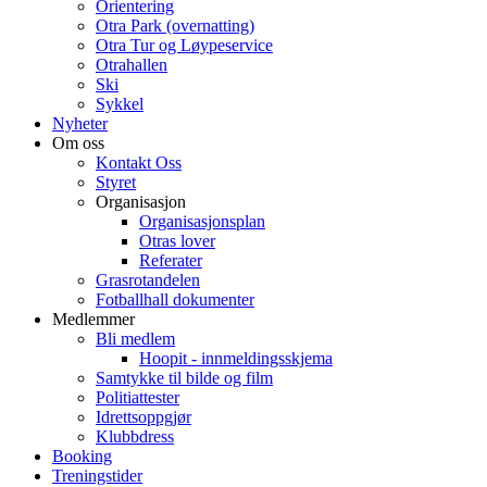
Orientering
Otra Park (overnatting)
Otra Tur og Løypeservice
Otrahallen
Ski
Sykkel
Nyheter
Om oss
Kontakt Oss
Styret
Organisasjon
Organisasjonsplan
Otras lover
Referater
Grasrotandelen
Fotballhall dokumenter
Medlemmer
Bli medlem
Hoopit - innmeldingsskjema
Samtykke til bilde og film
Politiattester
Idrettsoppgjør
Klubbdress
Booking
Treningstider