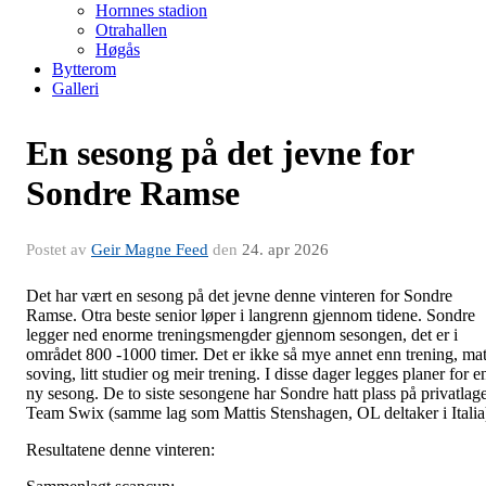
Hornnes stadion
Otrahallen
Høgås
Bytterom
Galleri
En sesong på det jevne for
Sondre Ramse
Postet av
Geir Magne Feed
den
24. apr 2026
Det har vært en sesong på det jevne denne vinteren for Sondre
Ramse. Otra beste senior løper i langrenn gjennom tidene. Sondre
legger ned enorme treningsmengder gjennom sesongen, det er i
området 800 -1000 timer. Det er ikke så mye annet enn trening, mat
soving, litt studier og meir trening. I disse dager legges planer for e
ny sesong. De to siste sesongene har Sondre hatt plass på privatlage
Team Swix (samme lag som Mattis Stenshagen, OL deltaker i Italia
Resultatene denne vinteren: