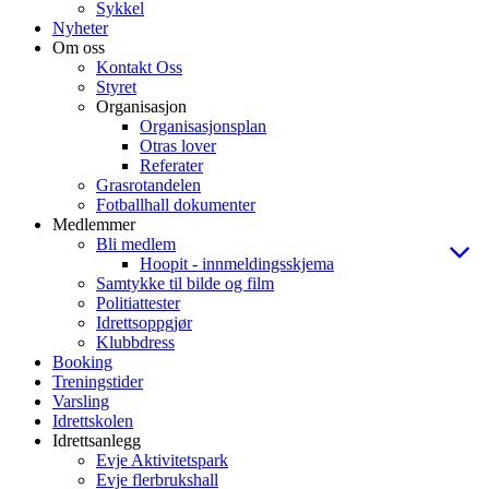
Sykkel
Nyheter
Om oss
Kontakt Oss
Styret
Organisasjon
Organisasjonsplan
Otras lover
Referater
Grasrotandelen
Fotballhall dokumenter
Medlemmer
Bli medlem
Hoopit - innmeldingsskjema
Samtykke til bilde og film
Politiattester
Idrettsoppgjør
Klubbdress
Booking
Treningstider
Varsling
Idrettskolen
Idrettsanlegg
Evje Aktivitetspark
Evje flerbrukshall