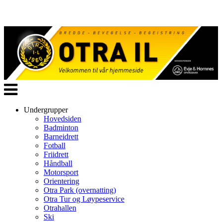
Veksle
navigasjon
Undergrupper
Hovedsiden
Badminton
Barneidrett
Fotball
Friidrett
Håndball
Motorsport
Orientering
Otra Park (overnatting)
Otra Tur og Løypeservice
Otrahallen
Ski