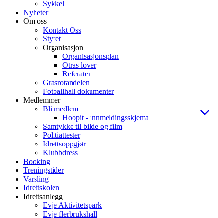
Sykkel
Nyheter
Om oss
Kontakt Oss
Styret
Organisasjon
Organisasjonsplan
Otras lover
Referater
Grasrotandelen
Fotballhall dokumenter
Medlemmer
Bli medlem
Hoopit - innmeldingsskjema
Samtykke til bilde og film
Politiattester
Idrettsoppgjør
Klubbdress
Booking
Treningstider
Varsling
Idrettskolen
Idrettsanlegg
Evje Aktivitetspark
Evje flerbrukshall