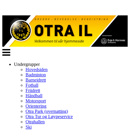
Veksle
navigasjon
Undergrupper
Hovedsiden
Badminton
Barneidrett
Fotball
Friidrett
Håndball
Motorsport
Orientering
Otra Park (overnatting)
Otra Tur og Løypeservice
Otrahallen
Ski