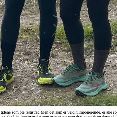
ene som ble registret. Men det som er veldig imponerende, er alle som sta
kes, for å ha løpt over det som er merkets som dyrket mark og dermed ik