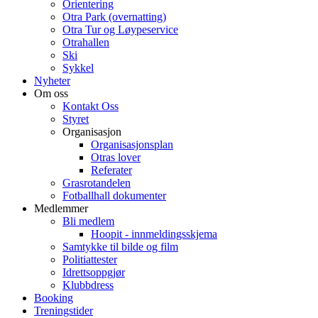
Orientering
Otra Park (overnatting)
Otra Tur og Løypeservice
Otrahallen
Ski
Sykkel
Nyheter
Om oss
Kontakt Oss
Styret
Organisasjon
Organisasjonsplan
Otras lover
Referater
Grasrotandelen
Fotballhall dokumenter
Medlemmer
Bli medlem
Hoopit - innmeldingsskjema
Samtykke til bilde og film
Politiattester
Idrettsoppgjør
Klubbdress
Booking
Treningstider