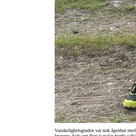
Vanskelighetsgraden var nok åpenbar med tid
løypene. Selv om flere kanskje burde s\dis