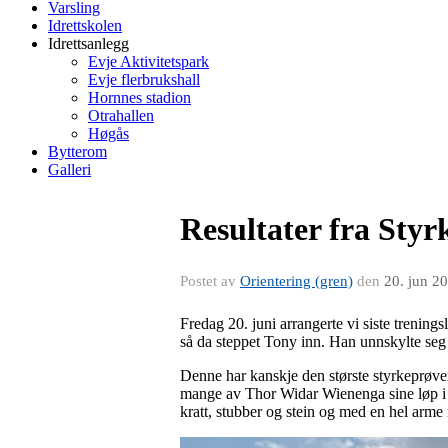
Varsling
Idrettskolen
Idrettsanlegg
Evje Aktivitetspark
Evje flerbrukshall
Hornnes stadion
Otrahallen
Høgås
Bytterom
Galleri
Resultater fra Sty
Postet av
Orientering (gren)
den
20. jun 2
Fredag 20. juni arrangerte vi siste treni
så da steppet Tony inn. Han unnskylte seg 
Denne har kanskje den største styrkeprøve
mange av Thor Widar Wienenga sine løp i Od
kratt, stubber og stein og med en hel arme m