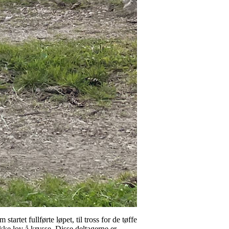
rtet fullførte løpet, til tross for de tøffe
ke lov å krysse. Disse deltagerne er