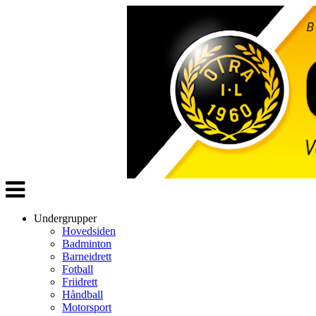
Veksle
navigasjon
Undergrupper
Hovedsiden
Badminton
Barneidrett
Fotball
Friidrett
Håndball
Motorsport