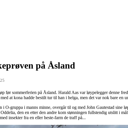
rkeprøven på Åsland
025
ngsløp før sommerferien på Åsland. Harald Aas var løypelegger denne fre
med at kona hadde bestilt tur til han i helga, men det var nok bare en u
n i O-gruppa i manns minne, overgår til og med John Gautestad sine lø
delia, den en etter den andre kom stønningen fullstendig utslitt i mål 
ed insekter fra en eller heste-farm de traff på...