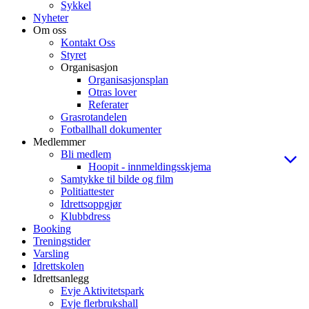
Sykkel
Nyheter
Om oss
Kontakt Oss
Styret
Organisasjon
Organisasjonsplan
Otras lover
Referater
Grasrotandelen
Fotballhall dokumenter
Medlemmer
Bli medlem
Hoopit - innmeldingsskjema
Samtykke til bilde og film
Politiattester
Idrettsoppgjør
Klubbdress
Booking
Treningstider
Varsling
Idrettskolen
Idrettsanlegg
Evje Aktivitetspark
Evje flerbrukshall