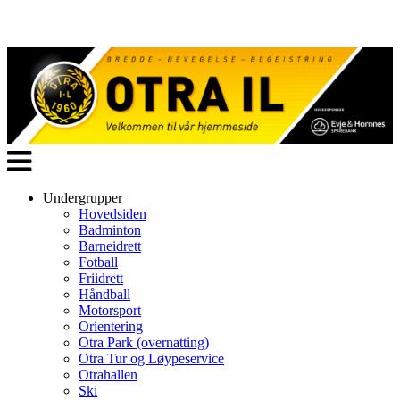
Veksle
navigasjon
Undergrupper
Hovedsiden
Badminton
Barneidrett
Fotball
Friidrett
Håndball
Motorsport
Orientering
Otra Park (overnatting)
Otra Tur og Løypeservice
Otrahallen
Ski