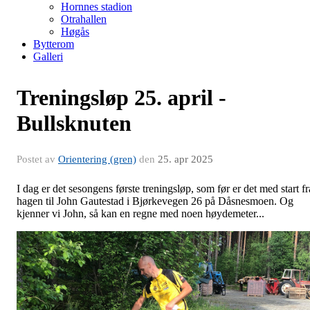
Hornnes stadion
Otrahallen
Høgås
Bytterom
Galleri
Treningsløp 25. april -
Bullsknuten
Postet av
Orientering (gren)
den
25. apr 2025
I dag er det sesongens første treningsløp, som før er det med start fr
hagen til John Gautestad i Bjørkevegen 26 på Dåsnesmoen. Og
kjenner vi John, så kan en regne med noen høydemeter...