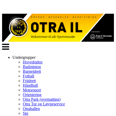
Veksle
navigasjon
Undergrupper
Hovedsiden
Badminton
Barneidrett
Fotball
Friidrett
Håndball
Motorsport
Orientering
Otra Park (overnatting)
Otra Tur og Løypeservice
Otrahallen
Ski