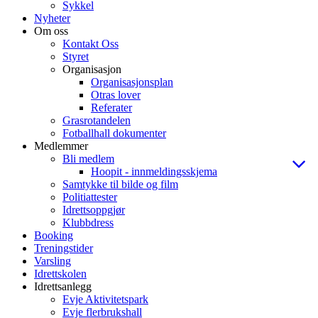
Sykkel
Nyheter
Om oss
Kontakt Oss
Styret
Organisasjon
Organisasjonsplan
Otras lover
Referater
Grasrotandelen
Fotballhall dokumenter
Medlemmer
Bli medlem
Hoopit - innmeldingsskjema
Samtykke til bilde og film
Politiattester
Idrettsoppgjør
Klubbdress
Booking
Treningstider
Varsling
Idrettskolen
Idrettsanlegg
Evje Aktivitetspark
Evje flerbrukshall