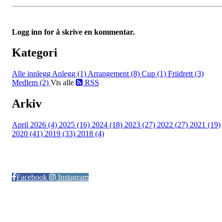
Logg inn for å skrive en kommentar.
Kategori
Alle innlegg
Anlegg (1)
Arrangement (8)
Cup (1)
Friidrett (3)
Medlem (2)
Vis alle
RSS
Arkiv
April 2026 (4)
2025 (16)
2024 (18)
2023 (27)
2022 (27)
2021 (19)
2020 (41)
2019 (33)
2018 (4)
Følg oss på:
Facebook
Instagram
© Otra IL