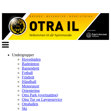
Veksle
navigasjon
Undergrupper
Hovedsiden
Badminton
Barneidrett
Fotball
Friidrett
Håndball
Motorsport
Orientering
Otra Park (overnatting)
Otra Tur og Løypeservice
Otrahallen
Ski