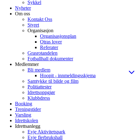
Sykkel
Nyheter
Om oss
Kontakt Oss
Styret
Organisasjon
Organisasjonsplan
Otras lover
Referater
Grasrotandelen
Fotballhall dokumenter
Medlemmer
Bli medlem
Hoopit - innmeldingsskjema
Samtykke til bilde og film
Politiattester
Idrettsoppgjør
Klubbdress
Booking
Treningstider
Varsling
Idrettskolen
Idrettsanlegg
Evje Aktivitetspark
Evje flerbrukshall