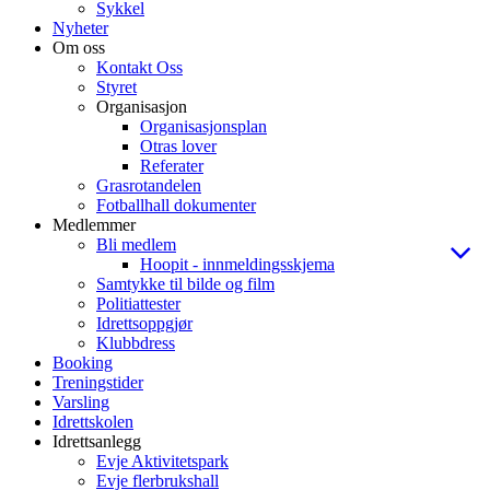
Sykkel
Nyheter
Om oss
Kontakt Oss
Styret
Organisasjon
Organisasjonsplan
Otras lover
Referater
Grasrotandelen
Fotballhall dokumenter
Medlemmer
Bli medlem
Hoopit - innmeldingsskjema
Samtykke til bilde og film
Politiattester
Idrettsoppgjør
Klubbdress
Booking
Treningstider
Varsling
Idrettskolen
Idrettsanlegg
Evje Aktivitetspark
Evje flerbrukshall