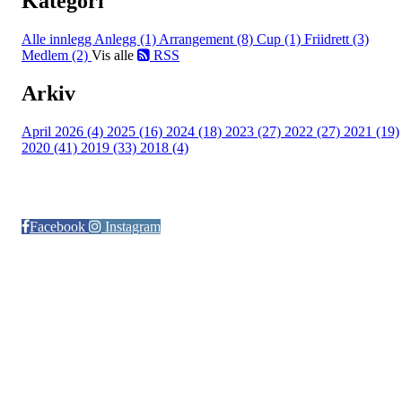
Kategori
Alle innlegg
Anlegg (1)
Arrangement (8)
Cup (1)
Friidrett (3)
Medlem (2)
Vis alle
RSS
Arkiv
April 2026 (4)
2025 (16)
2024 (18)
2023 (27)
2022 (27)
2021 (19)
2020 (41)
2019 (33)
2018 (4)
Følg oss på:
Facebook
Instagram
© Otra IL