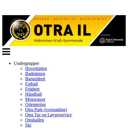
Veksle
navigasjon
Undergrupper
Hovedsiden
Badminton
Barneidrett
Fotball
Friidrett
Håndball
Motorsport
Orientering
Otra Park (overnatting)
Otra Tur og Løypeservice
Otrahallen
Ski