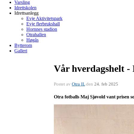
Varsling
Idrettskolen
Idrettsanlegg
Evje Aktivitetspark
Evje flerbrukshall
Hornnes stadion
Otrahallen
Høgås
Bytterom
Galleri
Vår hverdagshelt -
Postet av
Otra IL
den
24. feb 2025
Otra fotballs Maj Sjøvold vant prisen 