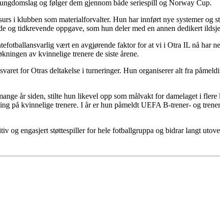
to ungdomslag og følger dem gjennom både seriespill og Norway Cup.
ressurs i klubben som materialforvalter. Hun har innført nye systemer og 
de og tidkrevende oppgave, som hun deler med en annen dedikert ildsjel
tefotballansvarlig vært en avgjørende faktor for at vi i Otra IL nå har n
 økningen av kvinnelige trenere de siste årene.
svaret for Otras deltakelse i turneringer. Hun organiserer alt fra påmeld
ange år siden, stilte hun likevel opp som målvakt for damelaget i flere 
atsing på kvinnelige trenere. I år er hun påmeldt UEFA B-trener- og trene
iv og engasjert støttespiller for hele fotballgruppa og bidrar langt utov