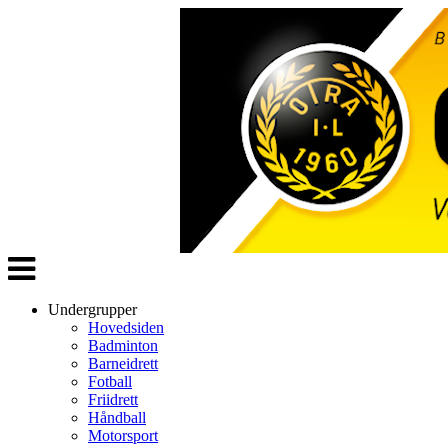
Veksle
navigasjon
Undergrupper
Hovedsiden
Badminton
Barneidrett
Fotball
Friidrett
Håndball
Motorsport