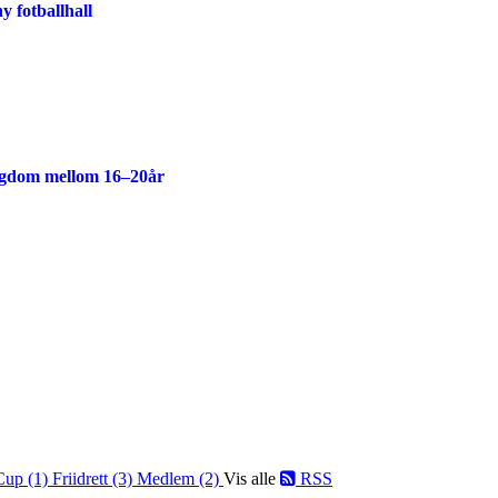
y fotballhall
ngdom mellom 16–20år
Cup (1)
Friidrett (3)
Medlem (2)
Vis alle
RSS