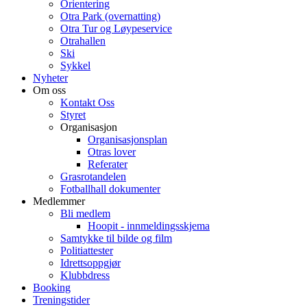
Orientering
Otra Park (overnatting)
Otra Tur og Løypeservice
Otrahallen
Ski
Sykkel
Nyheter
Om oss
Kontakt Oss
Styret
Organisasjon
Organisasjonsplan
Otras lover
Referater
Grasrotandelen
Fotballhall dokumenter
Medlemmer
Bli medlem
Hoopit - innmeldingsskjema
Samtykke til bilde og film
Politiattester
Idrettsoppgjør
Klubbdress
Booking
Treningstider