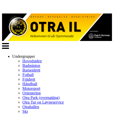
Veksle
navigasjon
Undergrupper
Hovedsiden
Badminton
Barneidrett
Fotball
Friidrett
Håndball
Motorsport
Orientering
Otra Park (overnatting)
Otra Tur og Løypeservice
Otrahallen
Ski