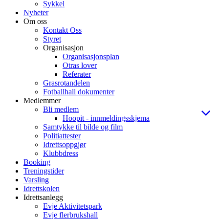
Sykkel
Nyheter
Om oss
Kontakt Oss
Styret
Organisasjon
Organisasjonsplan
Otras lover
Referater
Grasrotandelen
Fotballhall dokumenter
Medlemmer
Bli medlem
Hoopit - innmeldingsskjema
Samtykke til bilde og film
Politiattester
Idrettsoppgjør
Klubbdress
Booking
Treningstider
Varsling
Idrettskolen
Idrettsanlegg
Evje Aktivitetspark
Evje flerbrukshall