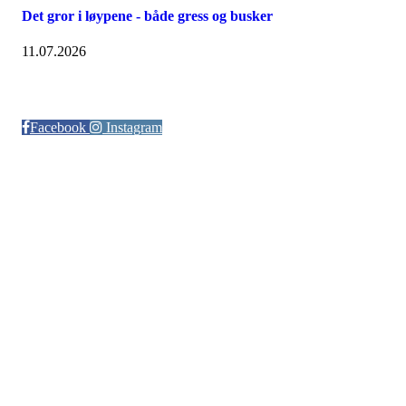
Det gror i løypene - både gress og busker
11.07.2026
Følg oss på:
Facebook
Instagram
© Otra IL