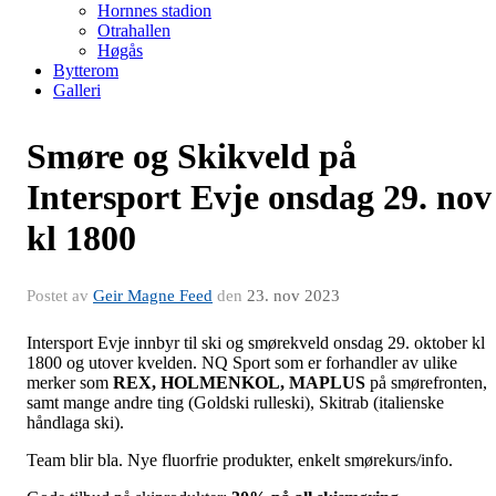
Hornnes stadion
Otrahallen
Høgås
Bytterom
Galleri
Smøre og Skikveld på
Intersport Evje onsdag 29. nov
kl 1800
Postet av
Geir Magne Feed
den
23. nov 2023
Intersport Evje innbyr til ski og smørekveld onsdag 29. oktober kl
1800 og utover kvelden. NQ Sport som er forhandler av ulike
merker som
REX, HOLMENKOL, MAPLUS
på smørefronten,
samt mange andre ting (Goldski rulleski), Skitrab (italienske
håndlaga ski).
Team blir bla. Nye fluorfrie produkter, enkelt smørekurs/info.