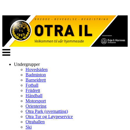
Veksle
navigasjon
Undergrupper
Hovedsiden
Badminton
Barneidrett
Fotball
Friidrett
Håndball
Motorsport
Orientering
Otra Park (overnatting)
Otra Tur og Løypeservice
Otrahallen
Ski