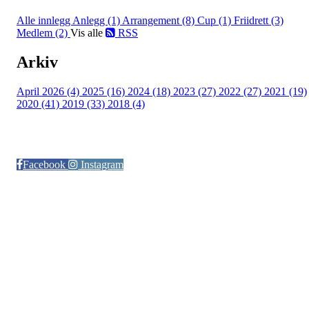
Alle innlegg
Anlegg (1)
Arrangement (8)
Cup (1)
Friidrett (3)
Medlem (2)
Vis alle
RSS
Arkiv
April 2026 (4)
2025 (16)
2024 (18)
2023 (27)
2022 (27)
2021 (19)
2020 (41)
2019 (33)
2018 (4)
Følg oss på:
Facebook
Instagram
© Otra IL