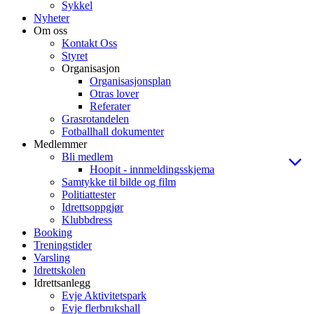
Sykkel
Nyheter
Om oss
Kontakt Oss
Styret
Organisasjon
Organisasjonsplan
Otras lover
Referater
Grasrotandelen
Fotballhall dokumenter
Medlemmer
Bli medlem
Hoopit - innmeldingsskjema
Samtykke til bilde og film
Politiattester
Idrettsoppgjør
Klubbdress
Booking
Treningstider
Varsling
Idrettskolen
Idrettsanlegg
Evje Aktivitetspark
Evje flerbrukshall