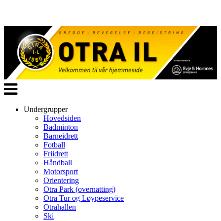
Veksle
navigasjon
Undergrupper
Hovedsiden
Badminton
Barneidrett
Fotball
Friidrett
Håndball
Motorsport
Orientering
Otra Park (overnatting)
Otra Tur og Løypeservice
Otrahallen
Ski