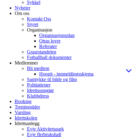
Sykkel
Nyheter
Om oss
Kontakt Oss
Styret
Organisasjon
Organisasjonsplan
Otras lover
Referater
Grasrotandelen
Fotballhall dokumenter
Medlemmer
Bli medlem
Hoopit - innmeldingsskjema
Samtykke til bilde og film
Politiattester
Idrettsoppgjør
Klubbdress
Booking
Treningstider
Varsling
Idrettskolen
Idrettsanlegg
Evje Aktivitetspark
Evje flerbrukshall