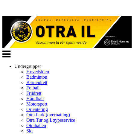
Veksle
navigasjon
Undergrupper
Hovedsiden
Badminton
Barneidrett
Fotball
Friidrett
Håndball
Motorsport
Orientering
Otra Park (overnatting)
Otra Tur og Løypeservice
Otrahallen
Ski