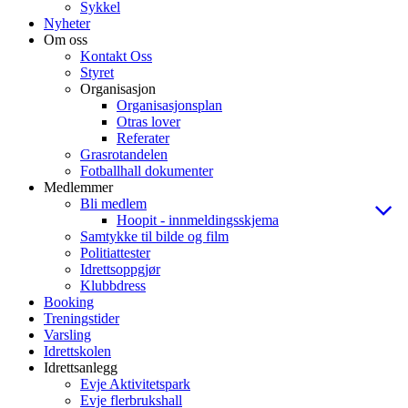
Sykkel
Nyheter
Om oss
Kontakt Oss
Styret
Organisasjon
Organisasjonsplan
Otras lover
Referater
Grasrotandelen
Fotballhall dokumenter
Medlemmer
Bli medlem
Hoopit - innmeldingsskjema
Samtykke til bilde og film
Politiattester
Idrettsoppgjør
Klubbdress
Booking
Treningstider
Varsling
Idrettskolen
Idrettsanlegg
Evje Aktivitetspark
Evje flerbrukshall