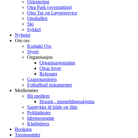
Orientering
Otra Park (overnatting)
Otra Tur og Løypeservice
Otrahallen
Ski
Sykkel
Nyheter
Om oss
Kontakt Oss
Styret
Organisasjon
Organisasjonsplan
Otras lover
Referater
Grasrotandelen
Fotballhall dokumenter
Medlemmer
Bli medlem
Hoopit - innmeldingsskjema
Samtykke til bilde og film
Politiattester
Idrettsoppgjør
Klubbdress
Booking
Treningstider