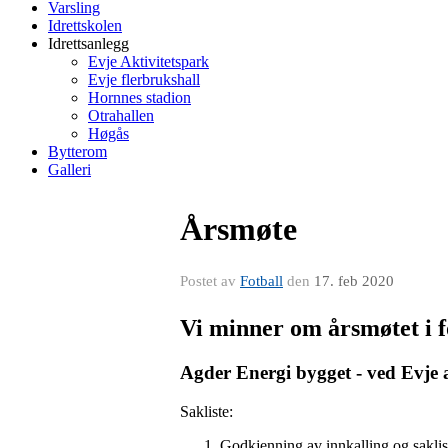
Varsling
Idrettskolen
Idrettsanlegg
Evje Aktivitetspark
Evje flerbrukshall
Hornnes stadion
Otrahallen
Høgås
Bytterom
Galleri
Årsmøte
Postet av
Fotball
den
17. feb 2020
Vi minner om årsmøtet i f
Agder Energi bygget - ved Evje 
Sakliste:
Godkjenning av innkalling og saklis