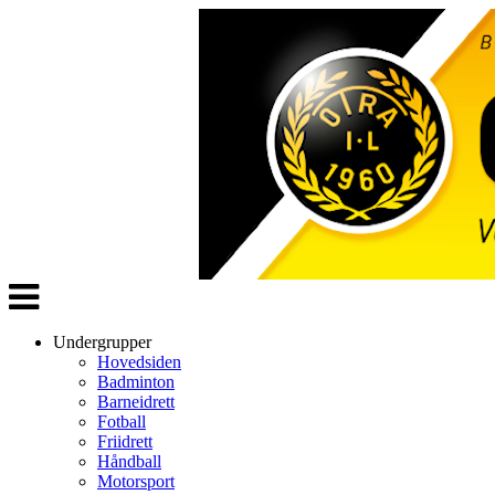
Veksle
navigasjon
Undergrupper
Hovedsiden
Badminton
Barneidrett
Fotball
Friidrett
Håndball
Motorsport