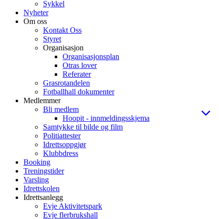
Sykkel
Nyheter
Om oss
Kontakt Oss
Styret
Organisasjon
Organisasjonsplan
Otras lover
Referater
Grasrotandelen
Fotballhall dokumenter
Medlemmer
Bli medlem
Hoopit - innmeldingsskjema
Samtykke til bilde og film
Politiattester
Idrettsoppgjør
Klubbdress
Booking
Treningstider
Varsling
Idrettskolen
Idrettsanlegg
Evje Aktivitetspark
Evje flerbrukshall