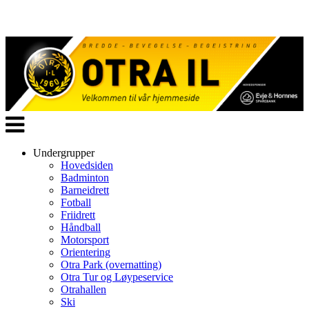
Veksle
navigasjon
Undergrupper
Hovedsiden
Badminton
Barneidrett
Fotball
Friidrett
Håndball
Motorsport
Orientering
Otra Park (overnatting)
Otra Tur og Løypeservice
Otrahallen
Ski