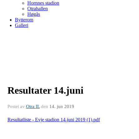
Hornnes stadion
Otrahallen
Høgås
Bytterom
Galleri
Resultater 14.juni
Postet av
Otra IL
den
14. jun 2019
Resultatliste - Evje stadion 14.juni 2019 (1).pdf