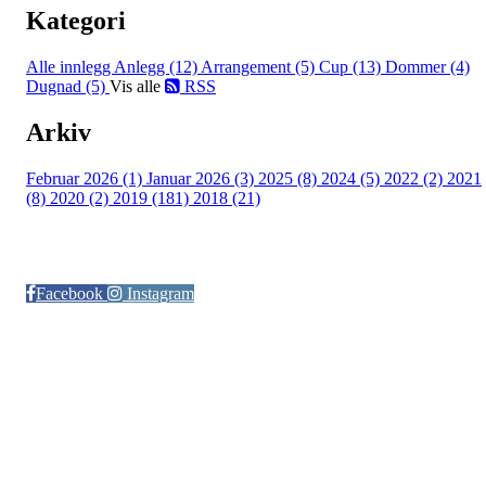
Kategori
Alle innlegg
Anlegg (12)
Arrangement (5)
Cup (13)
Dommer (4)
Dugnad (5)
Vis alle
RSS
Arkiv
Februar 2026 (1)
Januar 2026 (3)
2025 (8)
2024 (5)
2022 (2)
2021
(8)
2020 (2)
2019 (181)
2018 (21)
Følg oss på:
Facebook
Instagram
© Otra IL