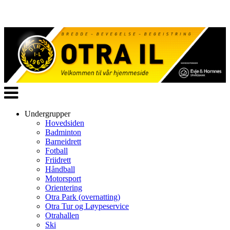
Veksle
navigasjon
Undergrupper
Hovedsiden
Badminton
Barneidrett
Fotball
Friidrett
Håndball
Motorsport
Orientering
Otra Park (overnatting)
Otra Tur og Løypeservice
Otrahallen
Ski