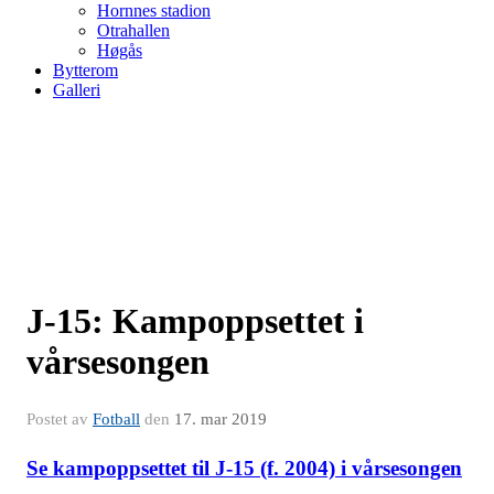
Hornnes stadion
Otrahallen
Høgås
Bytterom
Galleri
J-15: Kampoppsettet i
vårsesongen
Postet av
Fotball
den
17. mar 2019
Se kampoppsettet til J-15 (f. 2004) i vårsesongen