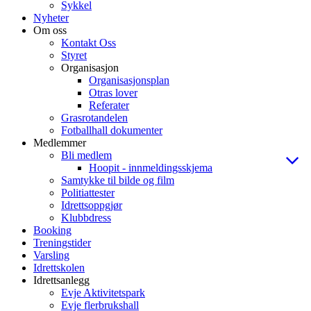
Sykkel
Nyheter
Om oss
Kontakt Oss
Styret
Organisasjon
Organisasjonsplan
Otras lover
Referater
Grasrotandelen
Fotballhall dokumenter
Medlemmer
Bli medlem
Hoopit - innmeldingsskjema
Samtykke til bilde og film
Politiattester
Idrettsoppgjør
Klubbdress
Booking
Treningstider
Varsling
Idrettskolen
Idrettsanlegg
Evje Aktivitetspark
Evje flerbrukshall