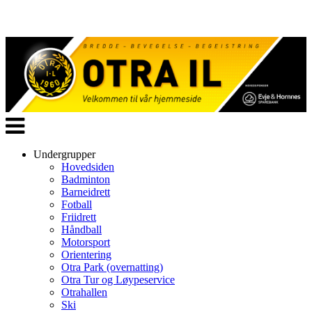
Veksle
navigasjon
Undergrupper
Hovedsiden
Badminton
Barneidrett
Fotball
Friidrett
Håndball
Motorsport
Orientering
Otra Park (overnatting)
Otra Tur og Løypeservice
Otrahallen
Ski