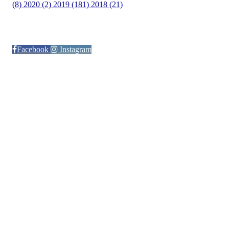
(8)
2020 (2)
2019 (181)
2018 (21)
Følg oss på:
Facebook
Instagram
© Otra IL