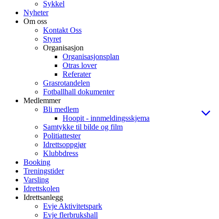
Sykkel
Nyheter
Om oss
Kontakt Oss
Styret
Organisasjon
Organisasjonsplan
Otras lover
Referater
Grasrotandelen
Fotballhall dokumenter
Medlemmer
Bli medlem
Hoopit - innmeldingsskjema
Samtykke til bilde og film
Politiattester
Idrettsoppgjør
Klubbdress
Booking
Treningstider
Varsling
Idrettskolen
Idrettsanlegg
Evje Aktivitetspark
Evje flerbrukshall