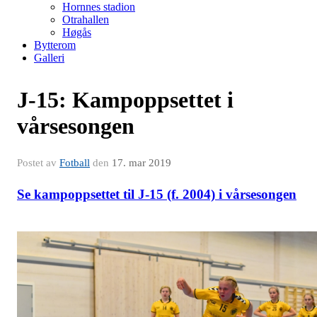
Hornnes stadion
Otrahallen
Høgås
Bytterom
Galleri
J-15: Kampoppsettet i
vårsesongen
Postet av
Fotball
den
17. mar 2019
Se kampoppsettet til J-15 (f. 2004) i vårsesongen