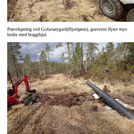
Prøvekjøring ved Gofarsøygard(Bjortjønn), graveren flyter mye
bedre med boggihjul.