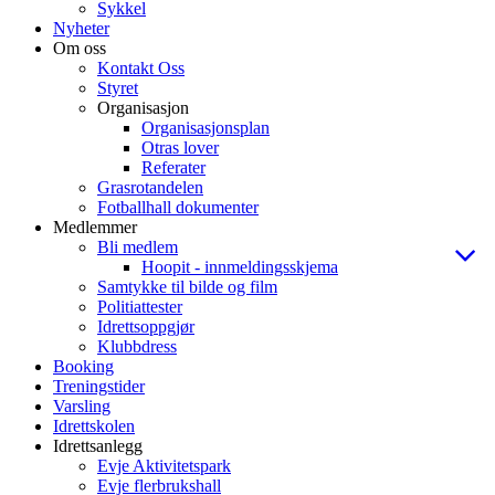
Sykkel
Nyheter
Om oss
Kontakt Oss
Styret
Organisasjon
Organisasjonsplan
Otras lover
Referater
Grasrotandelen
Fotballhall dokumenter
Medlemmer
Bli medlem
Hoopit - innmeldingsskjema
Samtykke til bilde og film
Politiattester
Idrettsoppgjør
Klubbdress
Booking
Treningstider
Varsling
Idrettskolen
Idrettsanlegg
Evje Aktivitetspark
Evje flerbrukshall