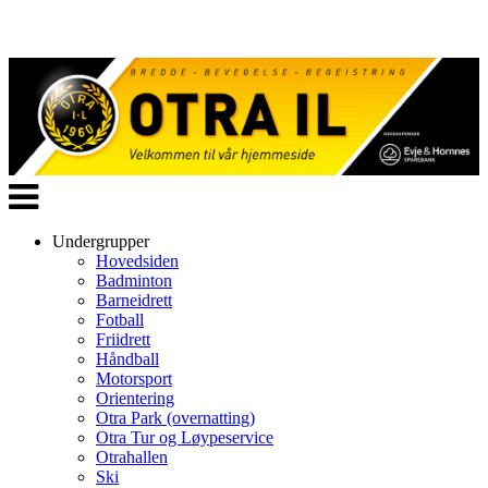
Veksle
navigasjon
Undergrupper
Hovedsiden
Badminton
Barneidrett
Fotball
Friidrett
Håndball
Motorsport
Orientering
Otra Park (overnatting)
Otra Tur og Løypeservice
Otrahallen
Ski