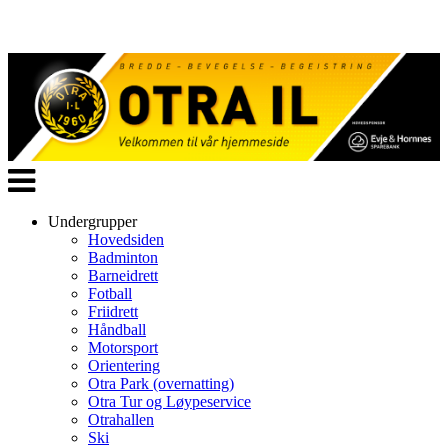
Veksle
navigasjon
Undergrupper
Hovedsiden
Badminton
Barneidrett
Fotball
Friidrett
Håndball
Motorsport
Orientering
Otra Park (overnatting)
Otra Tur og Løypeservice
Otrahallen
Ski