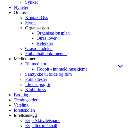
Sykkel
Nyheter
Om oss
Kontakt Oss
Styret
Organisasjon
Organisasjonsplan
Otras lover
Referater
Grasrotandelen
Fotballhall dokumenter
Medlemmer
Bli medlem
Hoopit - innmeldingsskjema
Samtykke til bilde og film
Politiattester
Idrettsoppgjør
Klubbdress
Booking
Treningstider
Varsling
Idrettskolen
Idrettsanlegg
Evje Aktivitetspark
Evje flerbrukshall