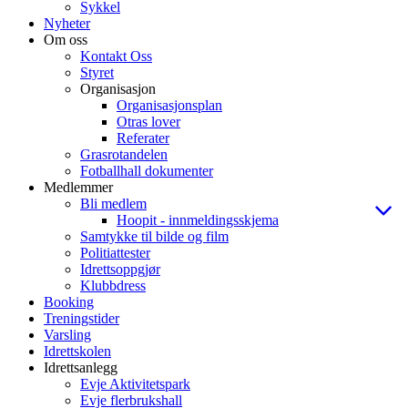
Sykkel
Nyheter
Om oss
Kontakt Oss
Styret
Organisasjon
Organisasjonsplan
Otras lover
Referater
Grasrotandelen
Fotballhall dokumenter
Medlemmer
Bli medlem
Hoopit - innmeldingsskjema
Samtykke til bilde og film
Politiattester
Idrettsoppgjør
Klubbdress
Booking
Treningstider
Varsling
Idrettskolen
Idrettsanlegg
Evje Aktivitetspark
Evje flerbrukshall