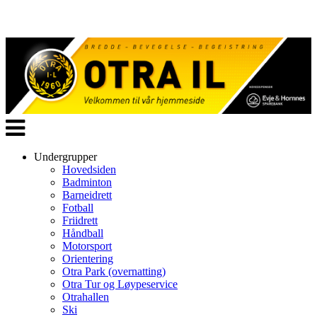
Veksle
navigasjon
Undergrupper
Hovedsiden
Badminton
Barneidrett
Fotball
Friidrett
Håndball
Motorsport
Orientering
Otra Park (overnatting)
Otra Tur og Løypeservice
Otrahallen
Ski