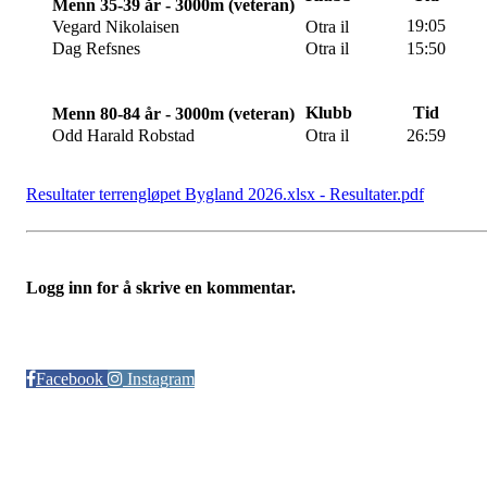
Menn 35-39 år - 3000m (veteran)
19:05
Vegard Nikolaisen
Otra il
Dag Refsnes
Otra il
15:50
Klubb
Tid
Menn 80-84 år - 3000m (veteran)
Odd Harald Robstad
Otra il
26:59
Resultater terrengløpet Bygland 2026.xlsx - Resultater.pdf
Logg inn for å skrive en kommentar.
Følg oss på:
Facebook
Instagram
© Otra IL