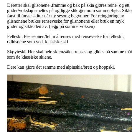
Deretter skal glisonene ,framme og bak på skia gjøres reine og ett
glider/vokslag smeltes på og ligge slik gjennom sommer/høst. Sikle
først til første skitur når ny sesong begynner. For reingjøring av
glisnonene brukes renseveske for glisnonene eller bruk en myk
glider og sikle den av. (legg på sommervoksen)
Felleski: Festesonen/fell må renses med renseveske for felleski.
Glidsoene som ved klassiske ski
Skøyteski: Her skal hele skien/sålen renses og glides på samme må
som de klassiske skiene.
Dere kan gjøre det samme med alpinskia/brett og hoppski.