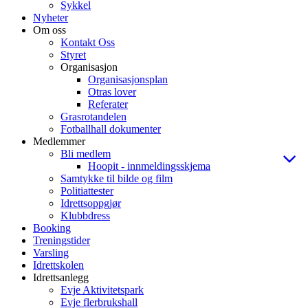
Sykkel
Nyheter
Om oss
Kontakt Oss
Styret
Organisasjon
Organisasjonsplan
Otras lover
Referater
Grasrotandelen
Fotballhall dokumenter
Medlemmer
Bli medlem
Hoopit - innmeldingsskjema
Samtykke til bilde og film
Politiattester
Idrettsoppgjør
Klubbdress
Booking
Treningstider
Varsling
Idrettskolen
Idrettsanlegg
Evje Aktivitetspark
Evje flerbrukshall