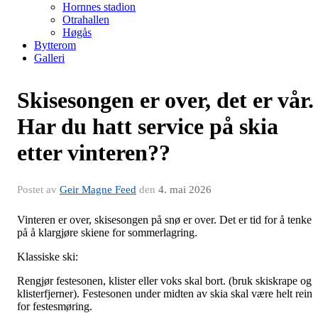
Hornnes stadion
Otrahallen
Høgås
Bytterom
Galleri
Skisesongen er over, det er vår.
Har du hatt service på skia
etter vinteren??
Postet av
Geir Magne Feed
den
4. mai 2026
Vinteren er over, skisesongen på snø er over. Det er tid for å tenke
på å klargjøre skiene for sommerlagring.
Klassiske ski:
Rengjør festesonen, klister eller voks skal bort. (bruk skiskrape og
klisterfjerner). Festesonen under midten av skia skal være helt rein
for festesmøring.