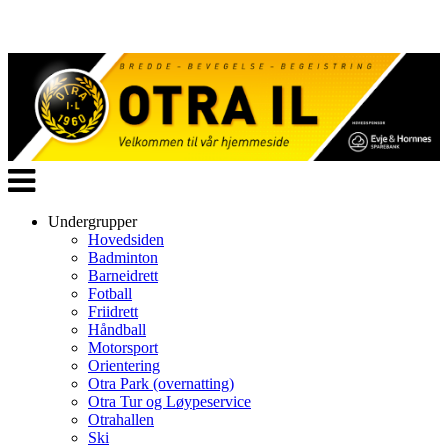
Veksle
navigasjon
Undergrupper
Hovedsiden
Badminton
Barneidrett
Fotball
Friidrett
Håndball
Motorsport
Orientering
Otra Park (overnatting)
Otra Tur og Løypeservice
Otrahallen
Ski