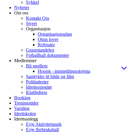
Sykkel
Nyheter
Om oss
Kontakt Oss
Styret
Organisasjon
Organisasjonsplan
Otras lover
Referater
Grasrotandelen
Fotballhall dokumenter
Medlemmer
Bli medlem
Hoopit - innmeldingsskjema
Samtykke til bilde og film
Politiattester
Idrettsoppgjør
Klubbdress
Booking
Treningstider
Varsling
Idrettskolen
Idrettsanlegg
Evje Aktivitetspark
Evje flerbrukshall