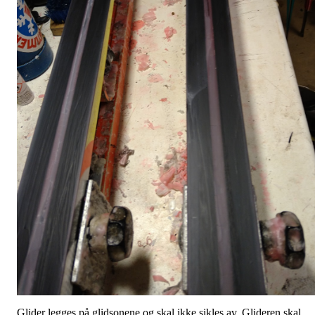
Glider legges på glidsonene og skal ikke sikles av. Glideren skal