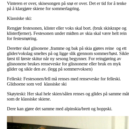
Vinteren er over, skisesongen på snø er over. Det er tid for å tenke
på å klargjøre skiene for sommerlagring.
Klassiske ski:
Rengjør festesonen, klister eller voks skal bort. (bruk skiskrape og
klisterfjerner). Festesonen under midten av skia skal være helt rein
for festesmøring.
Deretter skal glisonene ,framme og bak på skia gjøres reine og ett
glider/vokslag smeltes på og ligge slik gjennom sommer/høst. Sikle
først til første skitur når ny sesong begynner. For reingjøring av
glisnonene brukes renseveske for glisnonene eller bruk en myk
glider og sikle den av. (legg på sommervoksen)
Felleski: Festesonen/fell må renses med renseveske for felleski.
Glidsoene som ved klassiske ski
Skøyteski: Her skal hele skien/sålen renses og glides på samme må
som de klassiske skiene.
Dere kan gjøre det samme med alpinskia/brett og hoppski.