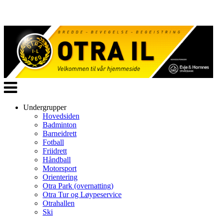
Veksle
navigasjon
Undergrupper
Hovedsiden
Badminton
Barneidrett
Fotball
Friidrett
Håndball
Motorsport
Orientering
Otra Park (overnatting)
Otra Tur og Løypeservice
Otrahallen
Ski